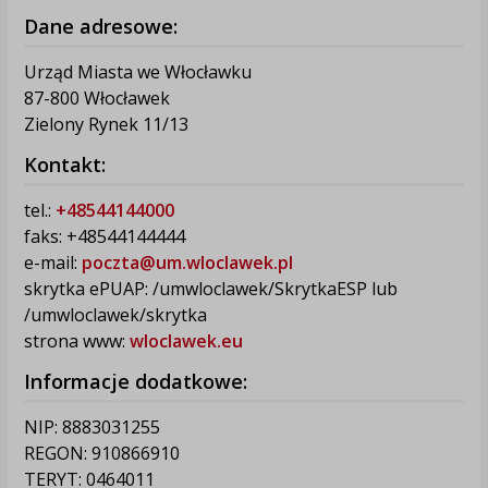
Dane adresowe:
Urząd Miasta we Włocławku
87-800 Włocławek
Zielony Rynek 11/13
Kontakt:
tel.:
+48544144000
faks: +48544144444
e-mail:
poczta@um.wloclawek.pl
skrytka ePUAP: /umwloclawek/SkrytkaESP lub
/umwloclawek/skrytka
strona www:
wloclawek.eu
Informacje dodatkowe:
NIP: 8883031255
REGON: 910866910
TERYT: 0464011