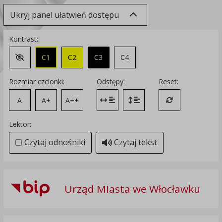
Ukryj panel ułatwień dostępu
Kontrast:
C1
C2
C3
C4
Zmień kontrast na domyślny
Rozmiar czcionki:
Odstępy:
Reset:
A
A+
A++
Zmień odstęp między literami
Zmień interlinię i margines
Przywróć ustawi
Lektor:
Czytaj odnośniki
Czytaj tekst
Urząd Miasta we Włocławku