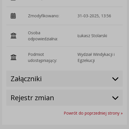
Zmodyfikowano:
31-03-2025, 13:56
p
Osoba
Łukasz Stolarski
odpowiedzialna:
Podmiot
Wydział Windykacji i
O
udostępniający:
Egzekucji
Załączniki
Rejestr zmian
Powrót do poprzedniej strony »