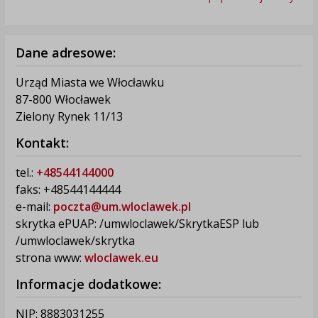
Dane adresowe:
Urząd Miasta we Włocławku
87-800 Włocławek
Zielony Rynek 11/13
Kontakt:
tel.:
+48544144000
faks: +48544144444
e-mail:
poczta@um.wloclawek.pl
skrytka ePUAP: /umwloclawek/SkrytkaESP lub
/umwloclawek/skrytka
strona www:
wloclawek.eu
Informacje dodatkowe:
NIP: 8883031255