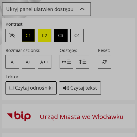
Ukryj panel ułatwień dostępu
Kontrast:
C1
C2
C3
C4
Zmień kontrast na domyślny
Rozmiar czcionki:
Odstępy:
Reset:
A
A+
A++
Zmień odstęp między literami
Zmień interlinię i margines
Przywróć ustawi
Lektor:
Czytaj odnośniki
Czytaj tekst
Urząd Miasta we Włocławku