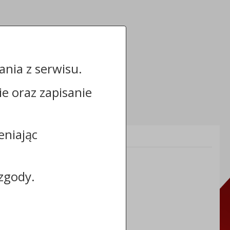
nia z serwisu.
cie oraz zapisanie
eniając
Informacje dodatkowe:
NIP: 8883031255
REGON: 910866910
zgody.
TERYT: 0464011