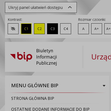
Ukryj panel ułatwień dostępu
Kontrast:
Rozmiar czcionki:
C1
C2
C3
C4
A
A+
A+
Zmień kontrast na domyślny
Biuletyn
Urząd
Informacji
Publicznej
MENU GŁÓWNE BIP
STRONA GŁÓWNA BIP
OSTATNIE DODANE INFORMACJE DO BIP