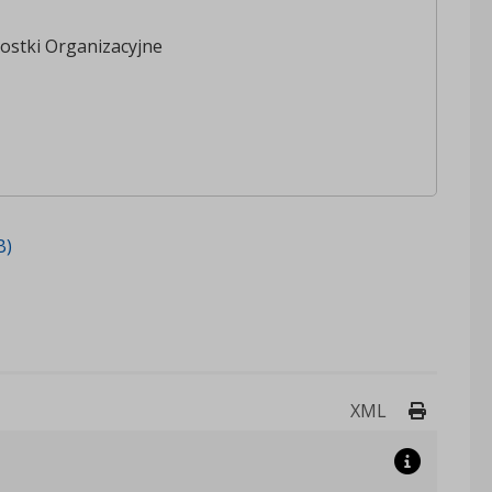
ostki Organizacyjne
B)
Drukuj 
XML