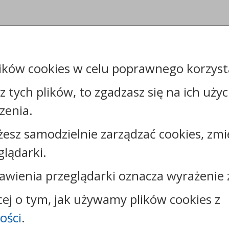
ików cookies w celu poprawnego korzysta
sz tych plików, to zgadzasz się na ich uży
zenia.
żesz samodzielnie zarządzać cookies, zmi
Kontakt:
glądarki.
tel.:
+48544144000
faks: +48544144444
awienia przeglądarki oznacza wyrażenie 
e-mail:
poczta@um.wloclawek.pl
skrytka ePUAP: /umwloclawek/SkrytkaESP lub
cej o tym, jak używamy plików cookies z
/umwloclawek/skrytka
ości
.
strona www:
wloclawek.eu