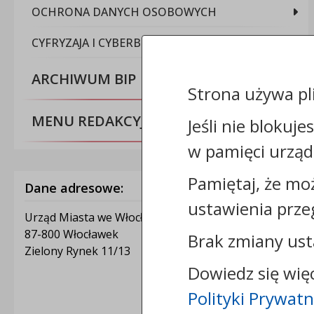
OCHRONA DANYCH OSOBOWYCH
CYFRYZAJA I CYBERBEZPIECZEŃSTWO
ARCHIWUM BIP
Strona używa pl
MENU REDAKCYJNE
Jeśli nie blokuje
w pamięci urząd
Pamiętaj, że mo
Dane adresowe:
ustawienia prze
Urząd Miasta we Włocławku
87-800 Włocławek
Brak zmiany ust
Zielony Rynek 11/13
Dowiedz się wię
Polityki Prywatn