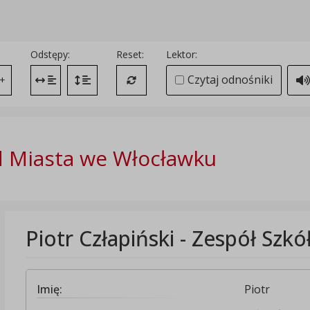
Odstępy:
Reset:
Lektor:
Czytaj odnośniki
+
Zmień odstęp między literami
Zmień interlinię i margines między paragrafami
Przywróć ustawienia domyślne
 Miasta we Włocławku
Piotr Człapiński - Zespół Szkó
Imię:
Piotr