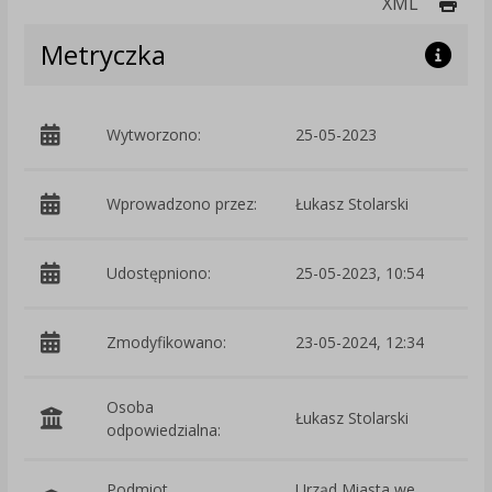
Druk
XML
Metryczka
Wytworzono:
25-05-2023
p
Wprowadzono przez:
Łukasz Stolarski
Udostępniono:
25-05-2023, 10:54
Zmodyfikowano:
23-05-2024, 12:34
p
Osoba
Łukasz Stolarski
odpowiedzialna:
Podmiot
Urząd Miasta we