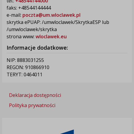
tel.:
+48544144000
faks: +48544144444
e-mail:
poczta@um.wloclawek.pl
skrytka ePUAP: /umwloclawek/SkrytkaESP lub
/umwloclawek/skrytka
strona www:
wloclawek.eu
Informacje dodatkowe:
NIP: 8883031255
REGON: 910866910
TERYT: 0464011
Deklaracja dostępności
Polityka prywatności