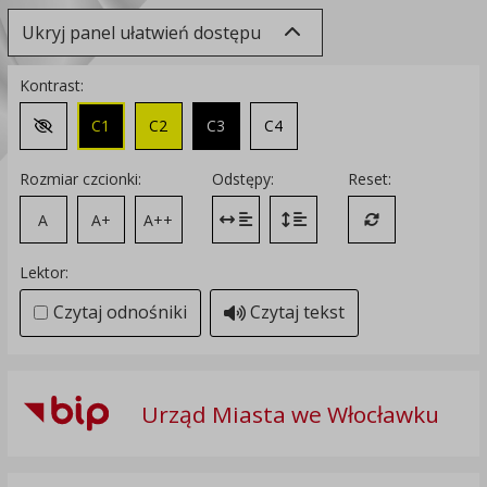
Ukryj panel ułatwień dostępu
Kontrast:
C1
C2
C3
C4
Zmień kontrast na domyślny
Rozmiar czcionki:
Odstępy:
Reset:
A
A+
A++
Zmień odstęp między literami
Zmień interlinię i margines
Przywróć ustawi
Lektor:
Czytaj odnośniki
Czytaj tekst
Urząd Miasta we Włocławku