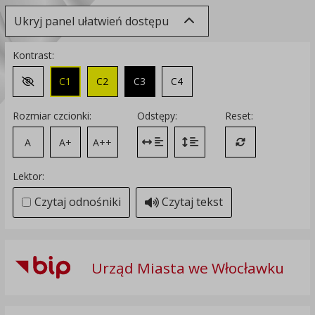
Ukryj panel ułatwień dostępu
Kontrast:
C1
C2
C3
C4
Zmień kontrast na domyślny
Rozmiar czcionki:
Odstępy:
Reset:
A
A+
A++
Zmień odstęp między literami
Zmień interlinię i margines
Przywróć ustawi
Lektor:
Czytaj odnośniki
Czytaj tekst
Urząd Miasta we Włocławku