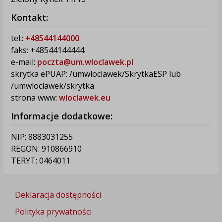
Kontakt:
tel.:
+48544144000
faks: +48544144444
e-mail:
poczta@um.wloclawek.pl
skrytka ePUAP: /umwloclawek/SkrytkaESP lub
/umwloclawek/skrytka
strona www:
wloclawek.eu
Informacje dodatkowe:
NIP: 8883031255
REGON: 910866910
TERYT: 0464011
Deklaracja dostępności
Polityka prywatności