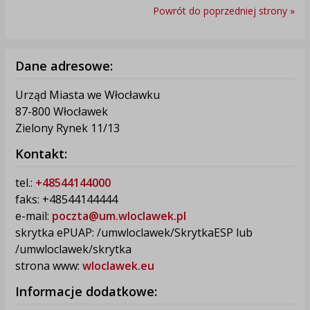
Powrót do poprzedniej strony »
Dane adresowe:
Urząd Miasta we Włocławku
87-800 Włocławek
Zielony Rynek 11/13
Kontakt:
tel.:
+48544144000
faks: +48544144444
e-mail:
poczta@um.wloclawek.pl
skrytka ePUAP: /umwloclawek/SkrytkaESP lub
/umwloclawek/skrytka
strona www:
wloclawek.eu
Informacje dodatkowe: