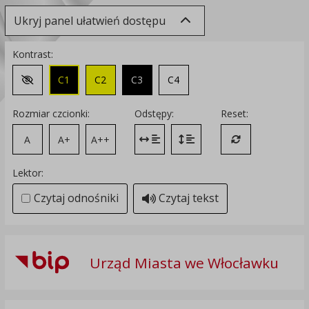
Ukryj panel ułatwień dostępu
Kontrast:
C1
C2
C3
C4
Zmień kontrast na domyślny
Rozmiar czcionki:
Odstępy:
Reset:
A
A+
A++
Zmień odstęp między literami
Zmień interlinię i margines
Przywróć ustawi
Lektor:
Czytaj odnośniki
Czytaj tekst
Urząd Miasta we Włocławku