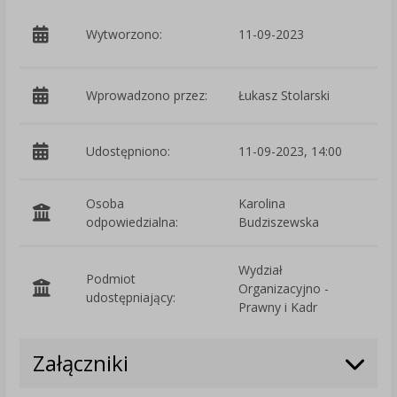
p
Wytworzono:
11-09-2023
W
Wprowadzono przez:
Łukasz Stolarski
Udostępniono:
11-09-2023, 14:00
Osoba
Karolina
odpowiedzialna:
Budziszewska
Wydział
Podmiot
Organizacyjno -
O
udostępniający:
Prawny i Kadr
Załączniki