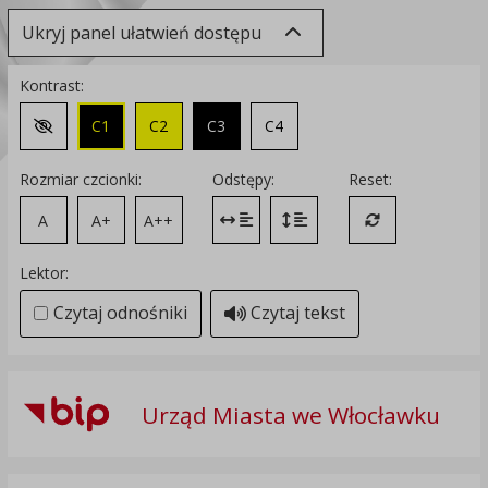
Ukryj panel ułatwień dostępu
Kontrast:
C1
C2
C3
C4
Zmień kontrast na domyślny
Rozmiar czcionki:
Odstępy:
Reset:
A
A+
A++
Zmień odstęp między literami
Zmień interlinię i margines
Przywróć ustawi
Lektor:
Czytaj odnośniki
Czytaj tekst
Urząd Miasta we Włocławku