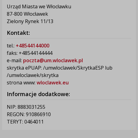
Urząd Miasta we Włocławku
87-800 Włocławek
Zielony Rynek 11/13
Kontakt:
tel.:
+48544144000
faks: +48544144444
e-mail:
poczta@um.wloclawek.pl
skrytka ePUAP: /umwloclawek/SkrytkaESP lub
/umwloclawek/skrytka
strona www:
wloclawek.eu
Informacje dodatkowe:
NIP: 8883031255
REGON: 910866910
TERYT: 0464011