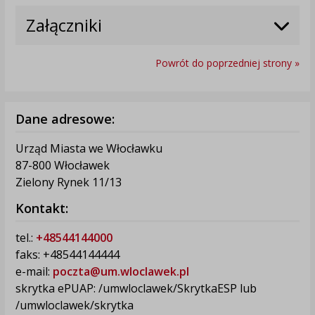
Załączniki
Powrót do poprzedniej strony »
Dane adresowe:
Urząd Miasta we Włocławku
87-800 Włocławek
Zielony Rynek 11/13
Kontakt:
tel.:
+48544144000
faks: +48544144444
e-mail:
poczta@um.wloclawek.pl
skrytka ePUAP: /umwloclawek/SkrytkaESP lub
/umwloclawek/skrytka