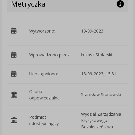
Metryczka
p
Wytworzono:
13-09-2023
Z
i
Wprowadzono przez:
Łukasz Stolarski
Udostępniono:
13-09-2023, 15:31
Osoba
Stanisław Stanowski
odpowiedzialna:
Wydział Zarządzania
Podmiot
Kryzysowego i
O
udostępniający:
Bezpieczeństwa