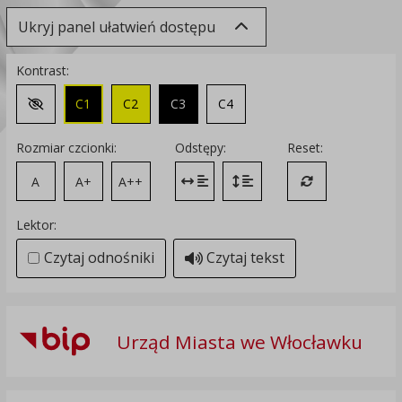
Ukryj panel ułatwień dostępu
Kontrast:
C1
C2
C3
C4
Zmień kontrast na domyślny
Rozmiar czcionki:
Odstępy:
Reset:
A
A+
A++
Zmień odstęp między literami
Zmień interlinię i margines
Przywróć ustawi
Lektor:
Czytaj odnośniki
Czytaj tekst
Urząd Miasta we Włocławku