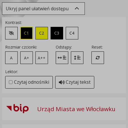
Ukryj panel ułatwień dostępu
Kontrast:
C1
C2
C3
C4
Zmień kontrast na domyślny
Rozmiar czcionki:
Odstępy:
Reset:
A
A+
A++
Zmień odstęp między literami
Zmień interlinię i margines
Przywróć ustawi
Lektor:
Czytaj odnośniki
Czytaj tekst
Urząd Miasta we Włocławku