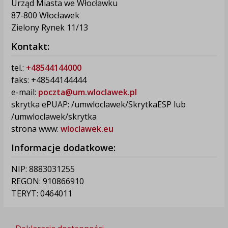
Urząd Miasta we Włocławku
87-800 Włocławek
Zielony Rynek 11/13
Kontakt:
tel.:
+48544144000
faks: +48544144444
e-mail:
poczta@um.wloclawek.pl
skrytka ePUAP: /umwloclawek/SkrytkaESP lub
/umwloclawek/skrytka
strona www:
wloclawek.eu
Informacje dodatkowe:
NIP: 8883031255
REGON: 910866910
TERYT: 0464011