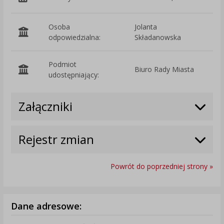
Osoba
Jolanta
odpowiedzialna:
Składanowska
Podmiot
Biuro Rady Miasta
O
udostępniający:
Załączniki
Rejestr zmian
Powrót do poprzedniej strony »
Dane adresowe: