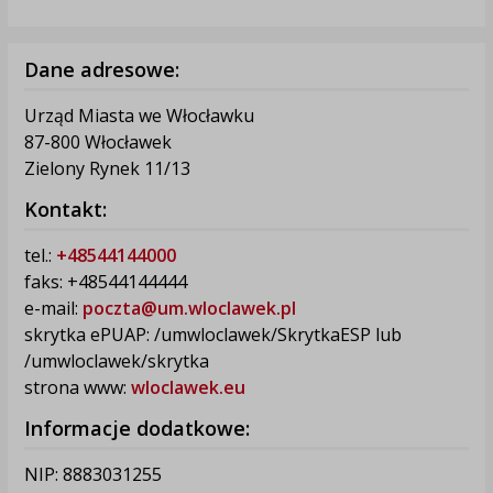
Dane adresowe:
Urząd Miasta we Włocławku
87-800 Włocławek
Zielony Rynek 11/13
Kontakt:
tel.:
+48544144000
faks: +48544144444
e-mail:
poczta@um.wloclawek.pl
skrytka ePUAP: /umwloclawek/SkrytkaESP lub
/umwloclawek/skrytka
strona www:
wloclawek.eu
Informacje dodatkowe:
NIP: 8883031255