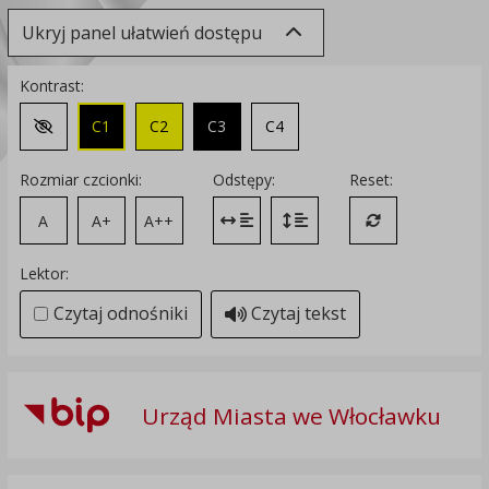
Ukryj panel ułatwień dostępu
Kontrast:
C1
C2
C3
C4
Zmień kontrast na domyślny
Rozmiar czcionki:
Odstępy:
Reset:
A
A+
A++
Zmień odstęp między literami
Zmień interlinię i margines
Przywróć ustawi
Lektor:
Czytaj odnośniki
Czytaj tekst
Urząd Miasta we Włocławku