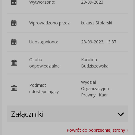
Wytworzono:
28-09-2023
W
Wprowadzono przez:
Łukasz Stolarski
Udostępniono:
28-09-2023, 13:37
Osoba
Karolina
odpowiedzialna:
Budziszewska
Wydział
Podmiot
Organizacyjno -
O
udostępniający:
Prawny i Kadr
Załączniki
Powrót do poprzedniej strony »