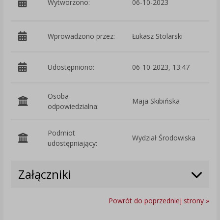
Wytworzono:
06-10-2023
Ś
Wprowadzono przez:
Łukasz Stolarski
Udostępniono:
06-10-2023, 13:47
Osoba
Maja Skibińska
odpowiedzialna:
Podmiot
Wydział Środowiska
O
udostępniający:
Załączniki
Powrót do poprzedniej strony »