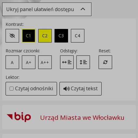
Ukryj panel ułatwień dostępu
Kontrast:
C1
C2
C3
C4
Zmień kontrast na domyślny
Rozmiar czcionki:
Odstępy:
Reset:
A
A+
A++
Zmień odstęp między literami
Zmień interlinię i margines
Przywróć ustawi
Lektor:
Czytaj odnośniki
Czytaj tekst
Urząd Miasta we Włocławku