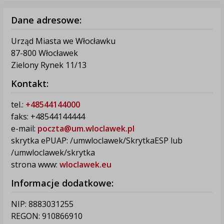
Dane adresowe:
Urząd Miasta we Włocławku
87-800 Włocławek
Zielony Rynek 11/13
Kontakt:
tel.:
+48544144000
faks: +48544144444
e-mail:
poczta@um.wloclawek.pl
skrytka ePUAP: /umwloclawek/SkrytkaESP lub
/umwloclawek/skrytka
strona www:
wloclawek.eu
Informacje dodatkowe:
NIP: 8883031255
REGON: 910866910