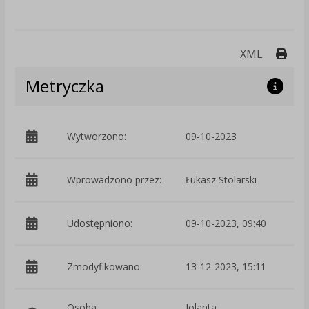
Druk
XML
Metryczka
Wytworzono:
09-10-2023
p
Wprowadzono przez:
Łukasz Stolarski
Udostępniono:
09-10-2023, 09:40
Zmodyfikowano:
13-12-2023, 15:11
p
Osoba
Jolanta