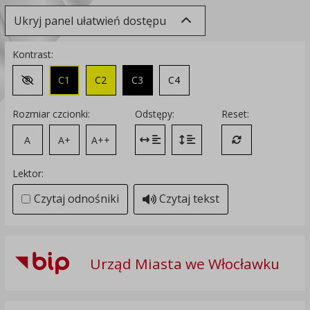
Ukryj panel ułatwień dostępu
Kontrast:
C1
C2
C3
C4
Zmień kontrast na domyślny
Rozmiar czcionki:
Odstępy:
Reset:
A
A+
A++
Zmień odstęp między literami
Zmień interlinię i margines
Przywróć ustawi
Lektor:
Czytaj odnośniki
Czytaj tekst
Urząd Miasta we Włocławku