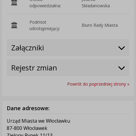
odpowiedzialna:
Składanowska
Podmiot
Biuro Rady Miasta
O
udostępniający:
Załączniki
Rejestr zmian
Powrót do poprzedniej strony »
Dane adresowe:
Urząd Miasta we Włocławku
87-800 Włocławek
Zielony Rynek 11/13