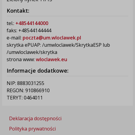
Kontakt:
tel.:
+48544144000
faks: +48544144444
e-mail:
poczta@um.wloclawek.pl
skrytka ePUAP: /umwloclawek/SkrytkaESP lub
/umwloclawek/skrytka
strona www:
wloclawek.eu
Informacje dodatkowe:
NIP: 8883031255
REGON: 910866910
TERYT: 0464011
Deklaracja dostępności
Polityka prywatności