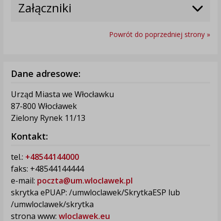
Załączniki
Powrót do poprzedniej strony »
Dane adresowe:
Urząd Miasta we Włocławku
87-800 Włocławek
Zielony Rynek 11/13
Kontakt:
tel.:
+48544144000
faks: +48544144444
e-mail:
poczta@um.wloclawek.pl
skrytka ePUAP: /umwloclawek/SkrytkaESP lub
/umwloclawek/skrytka
strona www:
wloclawek.eu