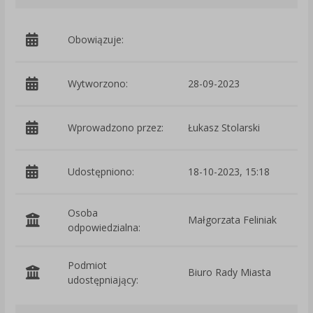
Obowiązuje:
d
Wytworzono:
28-09-2023
p
Wprowadzono przez:
Łukasz Stolarski
Udostępniono:
18-10-2023, 15:18
Osoba
Małgorzata Feliniak
odpowiedzialna:
Podmiot
Biuro Rady Miasta
O
udostępniający: