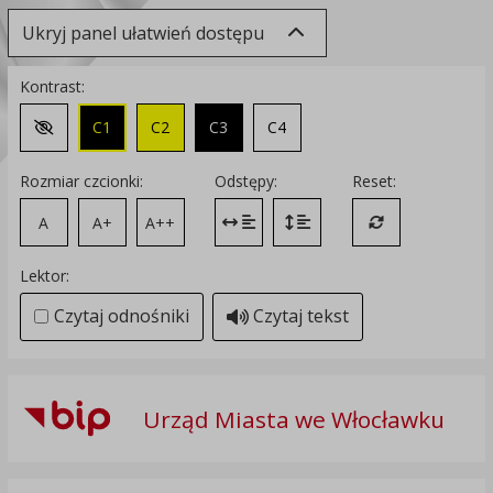
Ukryj panel ułatwień dostępu
Kontrast:
C1
C2
C3
C4
Zmień kontrast na domyślny
Rozmiar czcionki:
Odstępy:
Reset:
A
A+
A++
Zmień odstęp między literami
Zmień interlinię i margines
Przywróć ustawi
Lektor:
Czytaj odnośniki
Czytaj tekst
Urząd Miasta we Włocławku