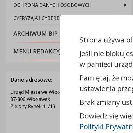
OCHRONA DANYCH OSOBOWYCH
CYFRYZAJA I CYBERBEZPIECZEŃSTWO
ARCHIWUM BIP
Strona używa pl
MENU REDAKCYJNE
Jeśli nie blokuje
w pamięci urząd
Pamiętaj, że mo
Dane adresowe:
ustawienia prze
Urząd Miasta we Włocławku
87-800 Włocławek
Brak zmiany ust
Zielony Rynek 11/13
Dowiedz się wię
Polityki Prywatn