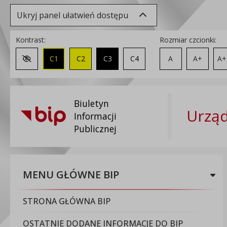
Ukryj panel ułatwień dostępu
Kontrast:
Rozmiar czcionki:
C1
C2
C3
C4
A
A+
A+
Zmień kontrast na domyślny
Biuletyn
Urząd
Informacji
Publicznej
MENU GŁÓWNE BIP
STRONA GŁÓWNA BIP
OSTATNIE DODANE INFORMACJE DO BIP