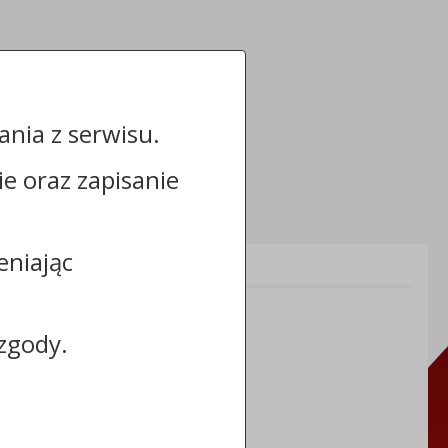
nia z serwisu.
cie oraz zapisanie
eniając
Informacje dodatkowe:
NIP: 8883031255
REGON: 910866910
zgody.
TERYT: 0464011