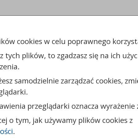
ików cookies w celu poprawnego korzysta
sz tych plików, to zgadzasz się na ich uży
zenia.
żesz samodzielnie zarządzać cookies, zmi
Kontakt:
glądarki.
tel.:
+48544144000
faks: +48544144444
awienia przeglądarki oznacza wyrażenie 
e-mail:
poczta@um.wloclawek.pl
skrytka ePUAP: /umwloclawek/SkrytkaESP lub
cej o tym, jak używamy plików cookies z
/umwloclawek/skrytka
ości
.
strona www:
wloclawek.eu