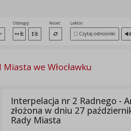
Odstępy:
Reset:
Lektor:
Czytaj odnośniki
+
Zmień odstęp między literami
Zmień interlinię i margines między paragrafami
Przywróć ustawienia domyślne
 Miasta we Włocławku
Interpelacja nr 2 Radnego - 
złożona w dniu 27 październik
Rady Miasta