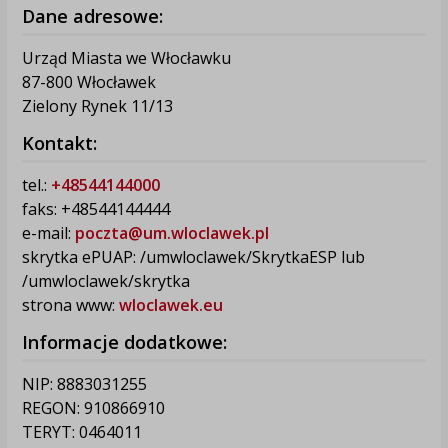
Dane adresowe:
Urząd Miasta we Włocławku
87-800 Włocławek
Zielony Rynek 11/13
Kontakt:
tel.:
+48544144000
faks: +48544144444
e-mail:
poczta@um.wloclawek.pl
skrytka ePUAP: /umwloclawek/SkrytkaESP lub
/umwloclawek/skrytka
strona www:
wloclawek.eu
Informacje dodatkowe:
NIP: 8883031255
REGON: 910866910
TERYT: 0464011