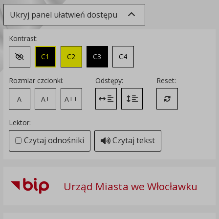
Ukryj panel ułatwień dostępu
Kontrast:
C1
C2
C3
C4
Zmień kontrast na domyślny
Rozmiar czcionki:
Odstępy:
Reset:
A
A+
A++
Zmień odstęp między literami
Zmień interlinię i margines
Przywróć ustawi
Lektor:
Czytaj odnośniki
Czytaj tekst
Urząd Miasta we Włocławku