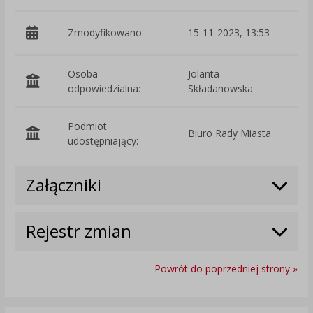
Zmodyfikowano:
15-11-2023, 13:53
p
Osoba
Jolanta
odpowiedzialna:
Składanowska
Podmiot
Biuro Rady Miasta
O
udostępniający:
Załączniki
Rejestr zmian
Powrót do poprzedniej strony »