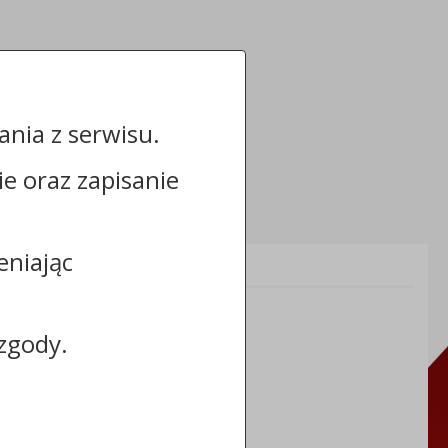
nia z serwisu.
cie oraz zapisanie
eniając
Informacje dodatkowe:
NIP: 8883031255
REGON: 910866910
zgody.
TERYT: 0464011