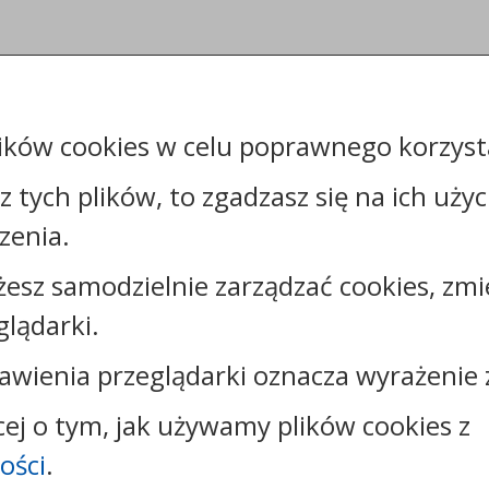
ików cookies w celu poprawnego korzysta
sz tych plików, to zgadzasz się na ich uży
zenia.
żesz samodzielnie zarządzać cookies, zmi
Kontakt:
glądarki.
tel.:
+48544144000
faks: +48544144444
awienia przeglądarki oznacza wyrażenie 
e-mail:
poczta@um.wloclawek.pl
skrytka ePUAP: /umwloclawek/SkrytkaESP lub
cej o tym, jak używamy plików cookies z
/umwloclawek/skrytka
ości
.
strona www:
wloclawek.eu