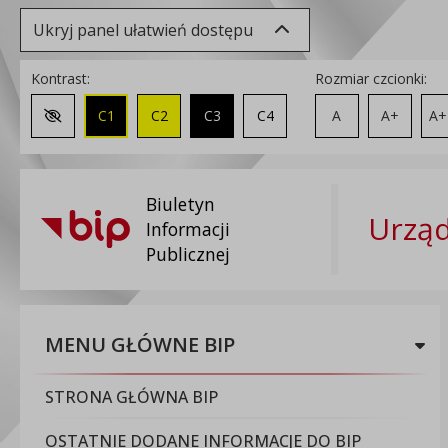
Ukryj panel ułatwień dostępu
Kontrast:
Rozmiar czcionki:
C1
C2
C3
C4
A
A+
A+
Zmień kontrast na domyślny
Biuletyn
Urząd
Informacji
Publicznej
MENU GŁÓWNE BIP
STRONA GŁÓWNA BIP
OSTATNIE DODANE INFORMACJE DO BIP