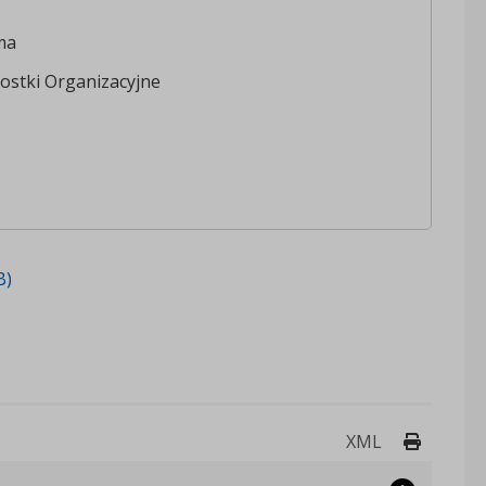
ma
ostki Organizacyjne
B)
Drukuj 
XML