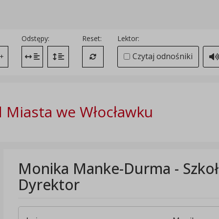
Odstępy:
Reset:
Lektor:
Czytaj odnośniki
+
Zmień odstęp między literami
Zmień interlinię i margines między paragrafami
Przywróć ustawienia domyślne
 Miasta we Włocławku
Monika Manke-Durma - Szkoł
Dyrektor