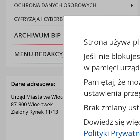
OCHRONA DANYCH OSOBOWYCH
CYFRYZAJA I CYBERBEZPIECZEŃSTWO
ARCHIWUM BIP
Strona używa pl
MENU REDAKCYJNE
Jeśli nie blokuje
w pamięci urząd
Pamiętaj, że mo
Dane adresowe:
ustawienia prze
Urząd Miasta we Włocławku
87-800 Włocławek
Brak zmiany ust
Zielony Rynek 11/13
Dowiedz się wię
Polityki Prywatn