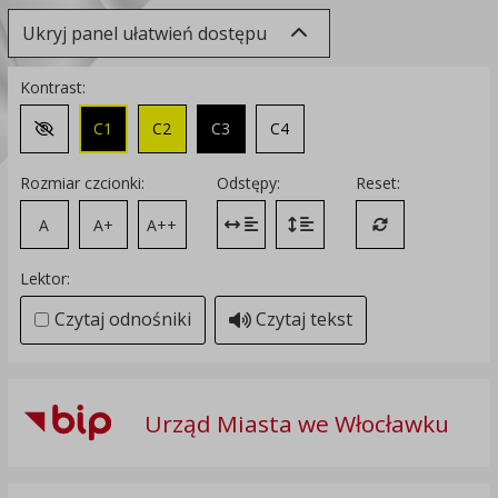
Ukryj panel ułatwień dostępu
Kontrast:
C1
C2
C3
C4
Zmień kontrast na domyślny
Rozmiar czcionki:
Odstępy:
Reset:
A
A+
A++
Zmień odstęp między literami
Zmień interlinię i margines
Przywróć ustawi
Lektor:
Czytaj odnośniki
Czytaj tekst
Urząd Miasta we Włocławku