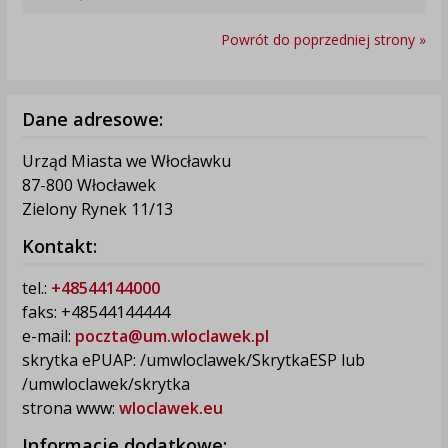
Powrót do poprzedniej strony »
Dane adresowe:
Urząd Miasta we Włocławku
87-800 Włocławek
Zielony Rynek 11/13
Kontakt:
tel.:
+48544144000
faks: +48544144444
e-mail:
poczta@um.wloclawek.pl
skrytka ePUAP: /umwloclawek/SkrytkaESP lub
/umwloclawek/skrytka
strona www:
wloclawek.eu
Informacje dodatkowe: