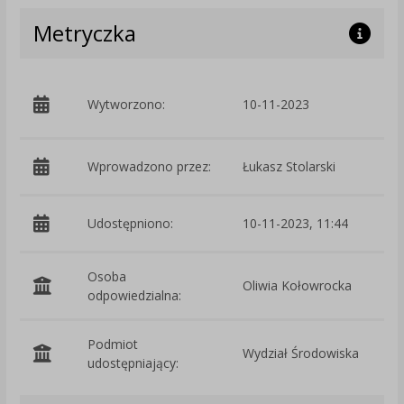
Metryczka
p
Wytworzono:
10-11-2023
Ś
Wprowadzono przez:
Łukasz Stolarski
Udostępniono:
10-11-2023, 11:44
Osoba
Oliwia Kołowrocka
odpowiedzialna:
Podmiot
Wydział Środowiska
O
udostępniający: