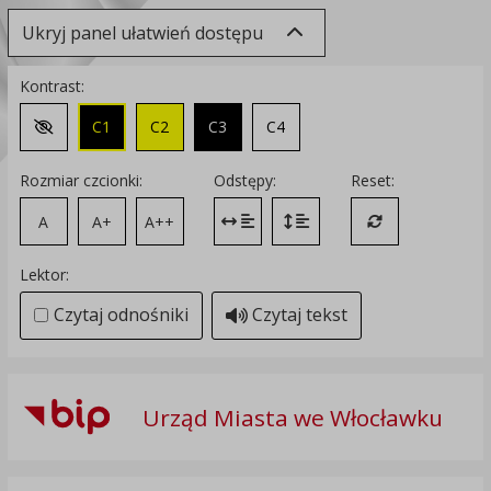
Ukryj panel ułatwień dostępu
Kontrast:
C1
C2
C3
C4
Zmień kontrast na domyślny
Rozmiar czcionki:
Odstępy:
Reset:
A
A+
A++
Zmień odstęp między literami
Zmień interlinię i margines
Przywróć ustawi
Lektor:
Czytaj odnośniki
Czytaj tekst
Urząd Miasta we Włocławku