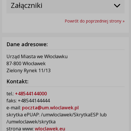
Załączniki
Powrót do poprzedniej strony »
Dane adresowe:
Urząd Miasta we Włocławku
87-800 Włocławek
Zielony Rynek 11/13
Kontakt:
tel.:
+48544144000
faks: +48544144444
e-mail:
poczta@um.wloclawek.pl
skrytka ePUAP: /umwloclawek/SkrytkaESP lub
/umwloclawek/skrytka
strona www:
wloclawek.eu