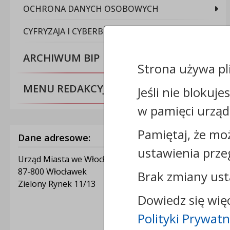
OCHRONA DANYCH OSOBOWYCH
CYFRYZAJA I CYBERBEZPIECZEŃSTWO
ARCHIWUM BIP
Strona używa pl
MENU REDAKCYJNE
Jeśli nie blokuje
w pamięci urząd
Pamiętaj, że mo
Dane adresowe:
ustawienia prze
Urząd Miasta we Włocławku
87-800 Włocławek
Brak zmiany ust
Zielony Rynek 11/13
Dowiedz się wię
Polityki Prywatn