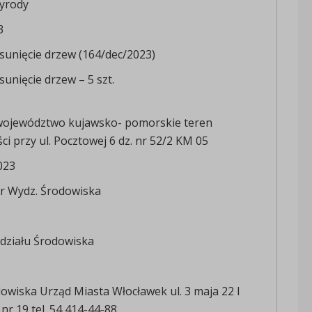
yrody
3
sunięcie drzew (164/dec/2023)
sunięcie drzew – 5 szt.
województwo kujawsko- pomorskie teren
i przy ul. Pocztowej 6 dz. nr 52/2 KM 05
023
r Wydz. Środowiska
działu Środowiska
owiska Urząd Miasta Włocławek ul. 3 maja 22 I
nr 19 tel. 54 414-44-88