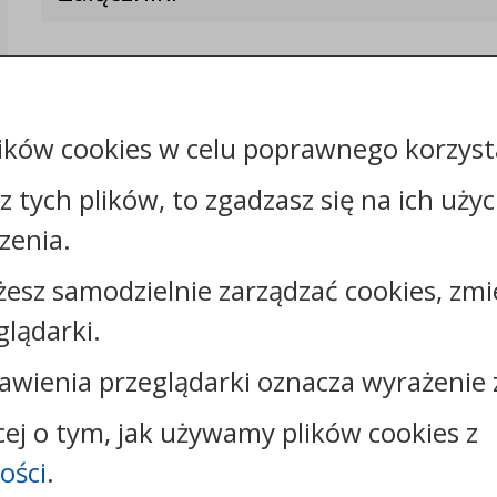
ików cookies w celu poprawnego korzysta
sz tych plików, to zgadzasz się na ich uży
zenia.
żesz samodzielnie zarządzać cookies, zmi
Kontakt:
glądarki.
tel.:
+48544144000
faks: +48544144444
awienia przeglądarki oznacza wyrażenie 
e-mail:
poczta@um.wloclawek.pl
skrytka ePUAP: /umwloclawek/SkrytkaESP lub
cej o tym, jak używamy plików cookies z
/umwloclawek/skrytka
ości
.
strona www:
wloclawek.eu