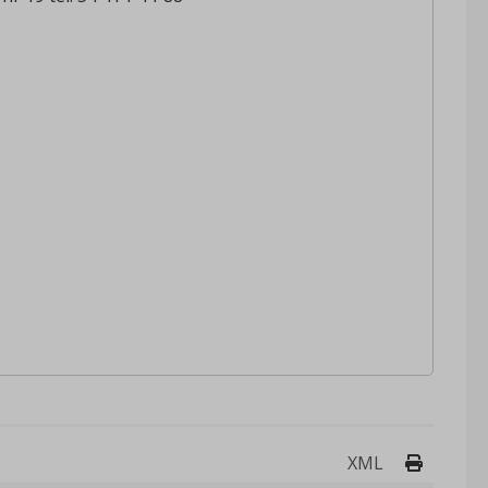
Drukuj 
XML