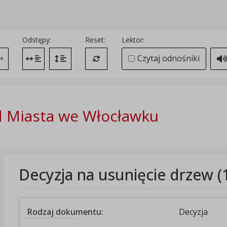
Odstępy:
Reset:
Lektor:
Czytaj odnośniki
+
Zmień odstęp między literami
Zmień interlinię i margines między paragrafami
Przywróć ustawienia domyślne
 Miasta we Włocławku
Decyzja na usunięcie drzew (
Rodzaj dokumentu:
Decyzja