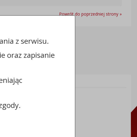
Powrót do poprzedniej strony »
nia z serwisu.
cie oraz zapisanie
eniając
Informacje dodatkowe:
NIP: 8883031255
REGON: 910866910
zgody.
TERYT: 0464011