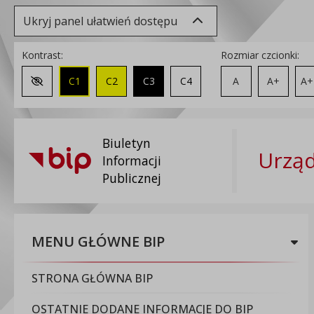
Ukryj panel ułatwień dostępu
Kontrast:
Rozmiar czcionki:
C1
C2
C3
C4
A
A+
A+
Zmień kontrast na domyślny
Biuletyn
Urząd
Informacji
Publicznej
MENU GŁÓWNE BIP
STRONA GŁÓWNA BIP
OSTATNIE DODANE INFORMACJE DO BIP