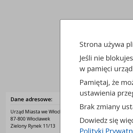
Strona używa pl
Jeśli nie blokuje
w pamięci urząd
Pamiętaj, że mo
ustawienia prze
Dane adresowe:
Brak zmiany ust
Urząd Miasta we Włocławku
Dowiedz się wię
87-800 Włocławek
Zielony Rynek 11/13
Polityki Prywatn