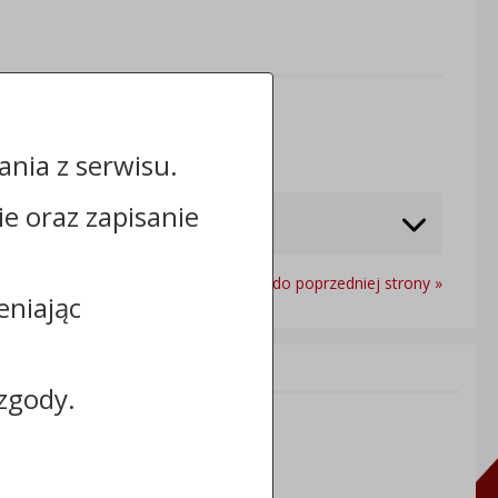
Odwiedzin: 370
nia z serwisu.
cie oraz zapisanie
Powrót do poprzedniej strony »
eniając
Informacje dodatkowe:
zgody.
NIP: 8883031255
REGON: 910866910
TERYT: 0464011