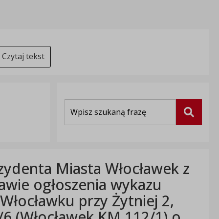
Czytaj tekst
Wyszukiwarka
Szukaj
zydenta Miasta Włocławek z
rawie ogłoszenia wykazu
Włocławku przy Żytniej 2,
2/6 (Włocławek KM 112/1) o