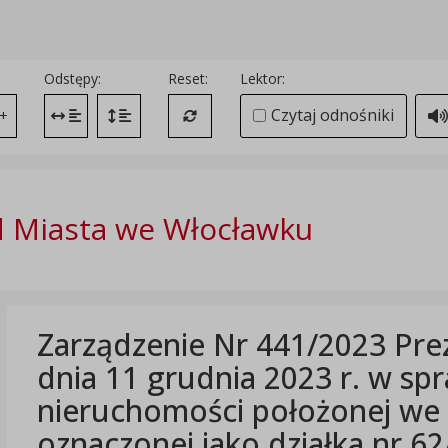
Odstępy:
Reset:
Lektor:
Czytaj odnośniki
+
Zmień odstęp między literami
Zmień interlinię i margines między paragrafami
Przywróć ustawienia domyślne
 Miasta we Włocławku
Zarządzenie Nr 441/2023 Pre
dnia 11 grudnia 2023 r. w sp
nieruchomości położonej we 
oznaczonej jako działka nr 6