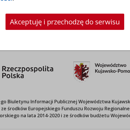
skrytka ePUAP: /umwloclawek/SkrytkaESP lub
/umwloclawek/skrytka
strona www:
wloclawek.eu
Akceptuję i przechodzę do serwisu
o Biuletynu Informacji Publicznej
Województwa Kujawsk
ana ze środków Europejskiego Funduszu Rozwoju Regional
orskiego
na lata 2014-2020 i ze środków budżetu
Wojewód