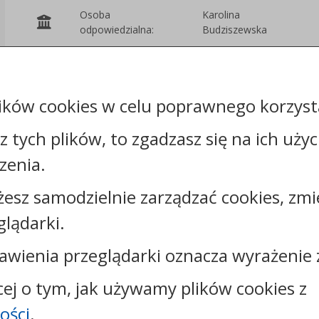
Osoba
Karolina
odpowiedzialna:
Budziszewska
Wydział
Podmiot
Organizacyjno -
udostępniający:
Prawny i Kadr
ików cookies w celu poprawnego korzysta
sz tych plików, to zgadzasz się na ich uży
Załączniki
zenia.
żesz samodzielnie zarządzać cookies, zmi
glądarki.
Kontakt:
awienia przeglądarki oznacza wyrażenie 
tel.:
+48544144000
cej o tym, jak używamy plików cookies z
faks: +48544144444
e-mail:
poczta@um.wloclawek.pl
ości
.