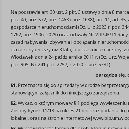
Na podstawie art. 30 ust. 2 pkt. 3 ustawy z dnia 8 marca
poz. 40, poz. 572, poz. 1463 i poz. 1688), art. 11, art. 35,
gospodarce nieruchomościami (Dz. U. z 2023 r. poz. 344,
1762, poz. 1906, 2029) oraz uchwały Nr VIII/48/11 Rady
zasad nabywania, zbywania i obciążania nieruchomości
oznaczony dłuższy niż 3 lata, lub czas nieoznaczony, 
Włocławek z dnia 24 października 2011 r. (Dz. Urz. Wo
poz. 905, Nr 241 poz. 2257, z 2020 r. poz. 5381)
zarządza się, 
§1.
Przeznacza się do sprzedaży w drodze bezprzetar
stanowiącym załącznik do niniejszego zarządzenia.
§2.
Wykaz, o którym mowa w § 1 podlega wywieszeniu n
Zielony Rynek 11/13 na okres 21 dni oraz podaniu do 
lokalnej, oraz na stronie internetowej www.bip.um.wlocl
§3.
Wykaz wyznacza termin dla osób, którym przysług