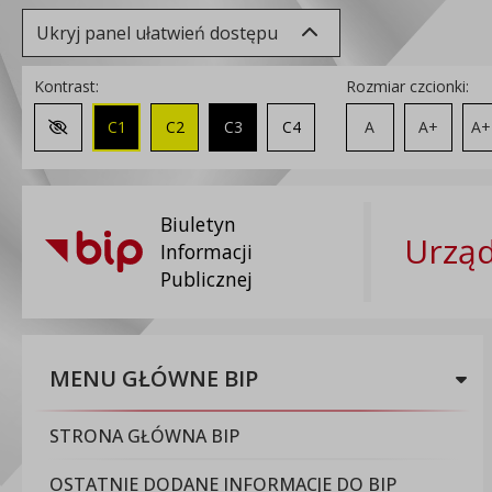
Ukryj panel ułatwień dostępu
Kontrast:
Rozmiar czcionki:
C1
C2
C3
C4
A
A+
A+
Zmień kontrast na domyślny
Biuletyn
Urząd
Informacji
Publicznej
MENU GŁÓWNE BIP
STRONA GŁÓWNA BIP
OSTATNIE DODANE INFORMACJE DO BIP