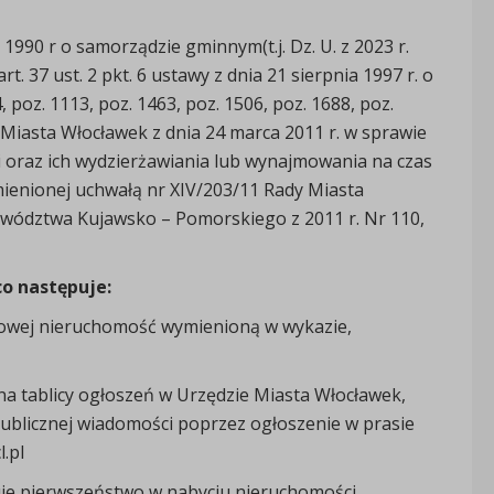
 1990 r o samorządzie gminnym(t.j. Dz. U. z 2023 r.
 art. 37 ust. 2 pkt. 6 ustawy z dnia 21 sierpnia 1997 r. o
 poz. 1113, poz. 1463, poz. 1506, poz. 1688, poz.
 Miasta Włocławek z dnia 24 marca 2011 r. w sprawie
 oraz ich wydzierżawiania lub wynajmowania na czas
zmienionej uchwałą nr XIV/203/11 Rady Miasta
jewództwa Kujawsko – Pomorskiego z 2011 r. Nr 110,
co następuje:
gowej nieruchomość wymienioną w wykazie,
a tablicy ogłoszeń w Urzędzie Miasta Włocławek,
publicznej wiadomości poprzez ogłoszenie w prasie
.pl
uje pierwszeństwo w nabyciu nieruchomości