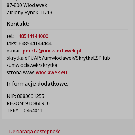
87-800 Włocławek
Zielony Rynek 11/13
Kontakt:
tel.:
+48544144000
faks: +48544144444
e-mail:
poczta@um.wloclawek.pl
skrytka ePUAP: /umwloclawek/SkrytkaESP lub
/umwloclawek/skrytka
strona www:
wloclawek.eu
Informacje dodatkowe:
NIP: 8883031255
REGON: 910866910
TERYT: 0464011
Deklaracja dostępności