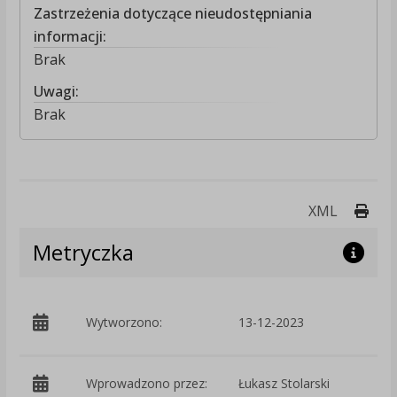
Zastrzeżenia dotyczące nieudostępniania
informacji:
Brak
Uwagi:
Brak
Druk
XML
Metryczka
p
Wytworzono:
13-12-2023
Ś
Wprowadzono przez:
Łukasz Stolarski