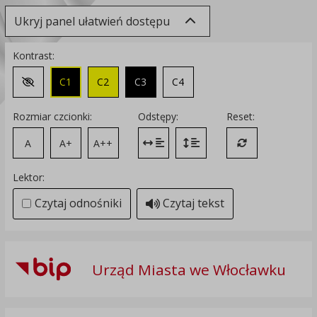
Ukryj panel ułatwień dostępu
Kontrast:
C1
C2
C3
C4
Zmień kontrast na domyślny
Rozmiar czcionki:
Odstępy:
Reset:
A
A+
A++
Zmień odstęp między literami
Zmień interlinię i margines
Przywróć ustawi
Lektor:
Czytaj odnośniki
Czytaj tekst
Urząd Miasta we Włocławku