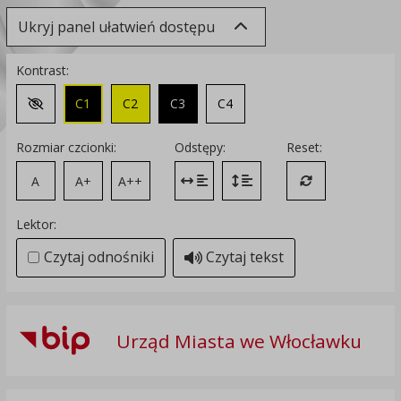
Ukryj panel ułatwień dostępu
Kontrast:
C1
C2
C3
C4
Zmień kontrast na domyślny
Rozmiar czcionki:
Odstępy:
Reset:
A
A+
A++
Zmień odstęp między literami
Zmień interlinię i margines
Przywróć ustawi
Lektor:
Czytaj odnośniki
Czytaj tekst
Urząd Miasta we Włocławku