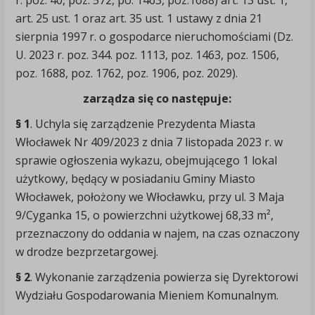
r. poz. 40, poz. 572, po. 1463, poz.1688) art. 13 ust. 1,
art. 25 ust. 1 oraz art. 35 ust. 1 ustawy z dnia 21
sierpnia 1997 r. o gospodarce nieruchomościami (Dz.
U. 2023 r. poz. 344. poz. 1113, poz. 1463, poz. 1506,
poz. 1688, poz. 1762, poz. 1906, poz. 2029).
zarządza się co następuje:
§ 1
. Uchyla się zarządzenie Prezydenta Miasta
Włocławek Nr 409/2023 z dnia 7 listopada 2023 r. w
sprawie ogłoszenia wykazu, obejmującego 1 lokal
użytkowy, będący w posiadaniu Gminy Miasto
Włocławek, położony we Włocławku, przy ul. 3 Maja
9/Cyganka 15, o powierzchni użytkowej 68,33 m²,
przeznaczony do oddania w najem, na czas oznaczony
w drodze bezprzetargowej.
§ 2
. Wykonanie zarządzenia powierza się Dyrektorowi
Wydziału Gospodarowania Mieniem Komunalnym.