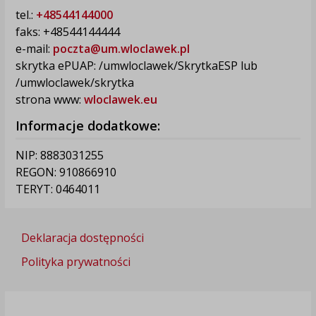
tel.:
+48544144000
faks: +48544144444
e-mail:
poczta@um.wloclawek.pl
skrytka ePUAP: /umwloclawek/SkrytkaESP lub
/umwloclawek/skrytka
strona www:
wloclawek.eu
Informacje dodatkowe:
NIP: 8883031255
REGON: 910866910
TERYT: 0464011
Deklaracja dostępności
Polityka prywatności