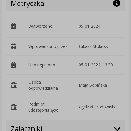
Metryczka
p
Wytworzono:
05-01-2024
Ś
Wprowadzono przez:
Łukasz Stolarski
Udostępniono:
05-01-2024, 13:30
Osoba
Maja Skibińska
odpowiedzialna:
Podmiot
Wydział Środowiska
O
udostępniający:
Załączniki