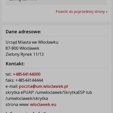
Powrót do poprzedniej strony »
Dane adresowe:
Urząd Miasta we Włocławku
87-800 Włocławek
Zielony Rynek 11/13
Kontakt:
tel.:
+48544144000
faks: +48544144444
e-mail:
poczta@um.wloclawek.pl
skrytka ePUAP: /umwloclawek/SkrytkaESP lub
/umwloclawek/skrytka
strona www:
wloclawek.eu