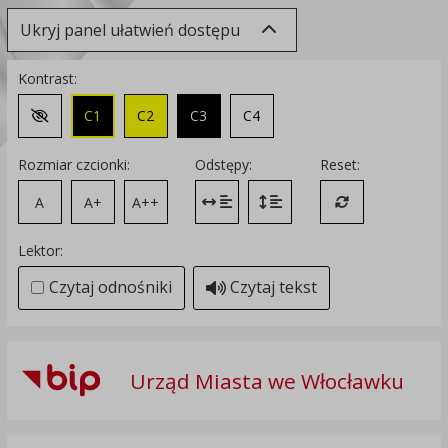
Ukryj panel ułatwień dostępu
Kontrast:
C1
C2
C3
C4
Zmień kontrast na domyślny
Rozmiar czcionki:
Odstępy:
Reset:
A
A+
A++
Zmień odstęp między literami
Zmień interlinię i margines
Przywróć ustawi
Lektor:
Czytaj odnośniki
Czytaj tekst
Urząd Miasta we Włocławku