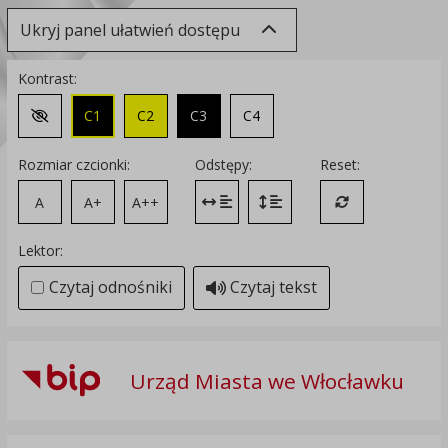
Ukryj panel ułatwień dostępu
Kontrast:
C1
C2
C3
C4
Zmień kontrast na domyślny
Rozmiar czcionki:
Odstępy:
Reset:
A
A+
A++
Zmień odstęp między literami
Zmień interlinię i margines
Przywróć ustawi
Lektor:
Czytaj odnośniki
Czytaj tekst
Urząd Miasta we Włocławku