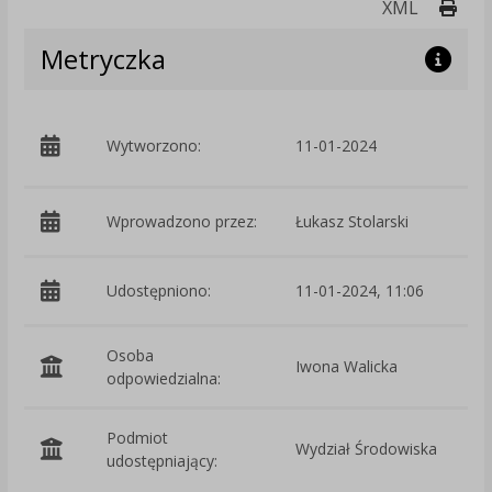
Druk
XML
Metryczka
p
Wytworzono:
11-01-2024
Ś
Wprowadzono przez:
Łukasz Stolarski
Udostępniono:
11-01-2024, 11:06
Osoba
Iwona Walicka
odpowiedzialna:
Podmiot
Wydział Środowiska
O
udostępniający: