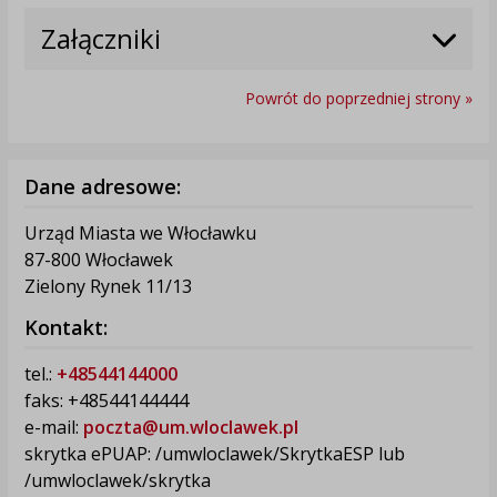
Załączniki
Powrót do poprzedniej strony »
Dane adresowe:
Urząd Miasta we Włocławku
87-800 Włocławek
Zielony Rynek 11/13
Kontakt:
tel.:
+48544144000
faks: +48544144444
e-mail:
poczta@um.wloclawek.pl
skrytka ePUAP: /umwloclawek/SkrytkaESP lub
/umwloclawek/skrytka