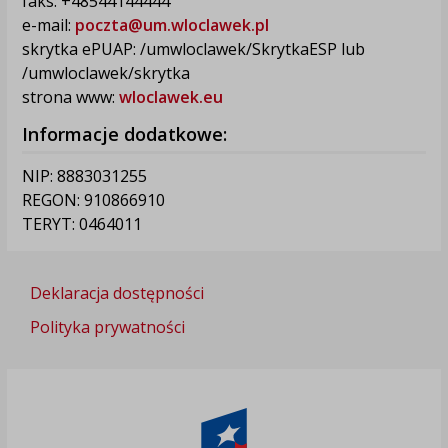
faks: +48544144444
e-mail:
poczta@um.wloclawek.pl
skrytka ePUAP: /umwloclawek/SkrytkaESP lub
/umwloclawek/skrytka
strona www:
wloclawek.eu
Informacje dodatkowe:
NIP: 8883031255
REGON: 910866910
TERYT: 0464011
Deklaracja dostępności
Polityka prywatności