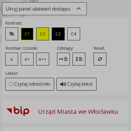
Ukryj panel ułatwień dostępu
Kontrast:
C1
C2
C3
C4
Zmień kontrast na domyślny
Rozmiar czcionki:
Odstępy:
Reset:
A
A+
A++
Zmień odstęp między literami
Zmień interlinię i margines
Przywróć ustawi
Lektor:
Czytaj odnośniki
Czytaj tekst
Urząd Miasta we Włocławku