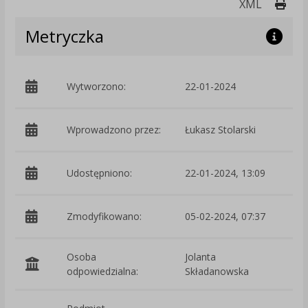
Druk
XML
Metryczka
Wytworzono:
22-01-2024
p
Wprowadzono przez:
Łukasz Stolarski
Udostępniono:
22-01-2024, 13:09
Zmodyfikowano:
05-02-2024, 07:37
p
Osoba
Jolanta
odpowiedzialna:
Składanowska