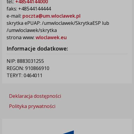
tel.:
+48544144000
faks: +48544144444
e-mail:
poczta@um.wloclawek.pl
skrytka ePUAP: /umwloclawek/SkrytkaESP lub
/umwloclawek/skrytka
strona www:
wloclawek.eu
Informacje dodatkowe:
NIP: 8883031255
REGON: 910866910
TERYT: 0464011
Deklaracja dostępności
Polityka prywatności