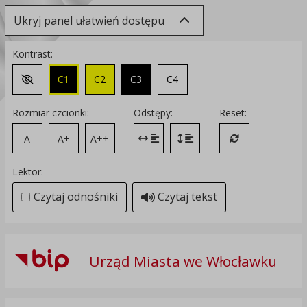
Ukryj panel ułatwień dostępu
Kontrast:
C1
C2
C3
C4
Zmień kontrast na domyślny
Rozmiar czcionki:
Odstępy:
Reset:
A
A+
A++
Zmień odstęp między literami
Zmień interlinię i margines
Przywróć ustawi
Lektor:
Czytaj odnośniki
Czytaj tekst
Urząd Miasta we Włocławku