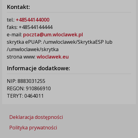
Kontakt:
tel.:
+48544144000
faks: +48544144444
e-mail:
poczta@um.wloclawek.pl
skrytka ePUAP: /umwloclawek/SkrytkaESP lub
/umwloclawek/skrytka
strona www:
wloclawek.eu
Informacje dodatkowe:
NIP: 8883031255
REGON: 910866910
TERYT: 0464011
Deklaracja dostępności
Polityka prywatności