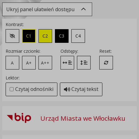
Ukryj panel ułatwień dostępu
Kontrast:
C1
C2
C3
C4
Zmień kontrast na domyślny
Rozmiar czcionki:
Odstępy:
Reset:
A
A+
A++
Zmień odstęp między literami
Zmień interlinię i margines
Przywróć ustawi
Lektor:
Czytaj odnośniki
Czytaj tekst
Urząd Miasta we Włocławku