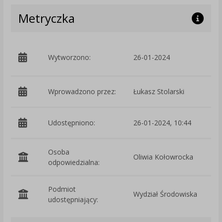
Metryczka
p
Wytworzono:
26-01-2024
Ś
Wprowadzono przez:
Łukasz Stolarski
Udostępniono:
26-01-2024, 10:44
Osoba
Oliwia Kołowrocka
odpowiedzialna:
Podmiot
Wydział Środowiska
O
udostępniający: