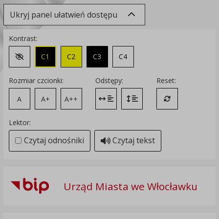
Ukryj panel ułatwień dostępu
Kontrast:
C1
C2
C3
C4
Zmień kontrast na domyślny
Rozmiar czcionki:
Odstępy:
Reset:
A
A+
A++
Zmień odstęp między literami
Zmień interlinię i margines
Przywróć ustawi
Lektor:
Czytaj odnośniki
Czytaj tekst
Urząd Miasta we Włocławku