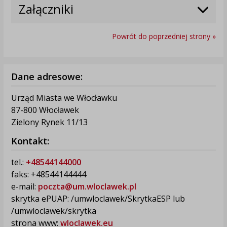
Załączniki
Powrót do poprzedniej strony »
Dane adresowe:
Urząd Miasta we Włocławku
87-800 Włocławek
Zielony Rynek 11/13
Kontakt:
tel.:
+48544144000
faks: +48544144444
e-mail:
poczta@um.wloclawek.pl
skrytka ePUAP: /umwloclawek/SkrytkaESP lub
/umwloclawek/skrytka
strona www:
wloclawek.eu