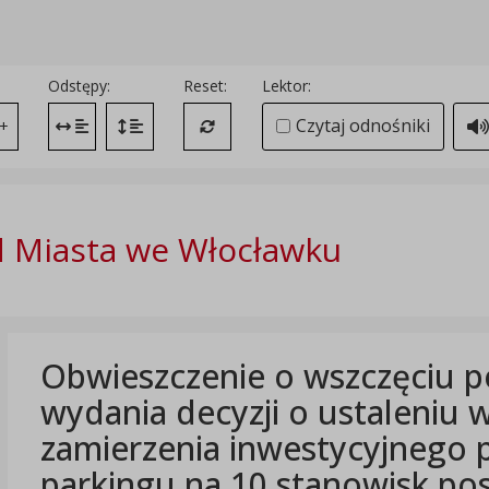
Odstępy:
Reset:
Lektor:
Czytaj odnośniki
+
Zmień odstęp między literami
Zmień interlinię i margines między paragrafami
Przywróć ustawienia domyślne
 Miasta we Włocławku
Obwieszczenie o wszczęciu 
wydania decyzji o ustaleniu
zamierzenia inwestycyjnego 
parkingu na 10 stanowisk pos