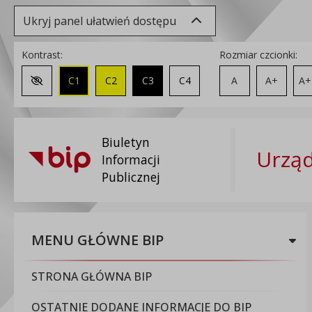
Ukryj panel ułatwień dostępu
Kontrast:
Rozmiar czcionki:
C1
C2
C3
C4
A
A+
A+
Zmień kontrast na domyślny
Biuletyn
Urząd
Informacji
Publicznej
MENU GŁÓWNE BIP
STRONA GŁÓWNA BIP
OSTATNIE DODANE INFORMACJE DO BIP