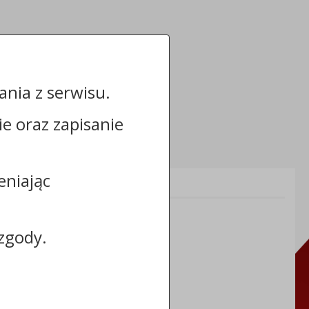
nia z serwisu.
cie oraz zapisanie
eniając
Informacje dodatkowe:
NIP: 8883031255
REGON: 910866910
zgody.
TERYT: 0464011