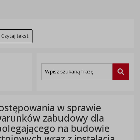
Czytaj tekst
Wyszukiwarka
Szukaj
postępowania w sprawie
 warunków zabudowy dla
polegającego na budowie
tojowych wraz z instalacją