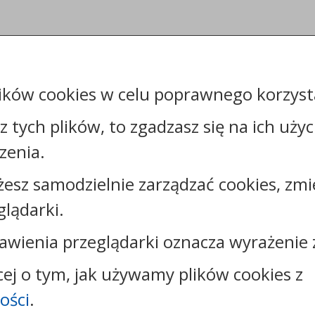
ików cookies w celu poprawnego korzysta
sz tych plików, to zgadzasz się na ich uży
zenia.
żesz samodzielnie zarządzać cookies, zmi
Kontakt:
glądarki.
tel.:
+48544144000
faks: +48544144444
awienia przeglądarki oznacza wyrażenie 
e-mail:
poczta@um.wloclawek.pl
skrytka ePUAP: /umwloclawek/SkrytkaESP lub
cej o tym, jak używamy plików cookies z
/umwloclawek/skrytka
ości
.
strona www:
wloclawek.eu