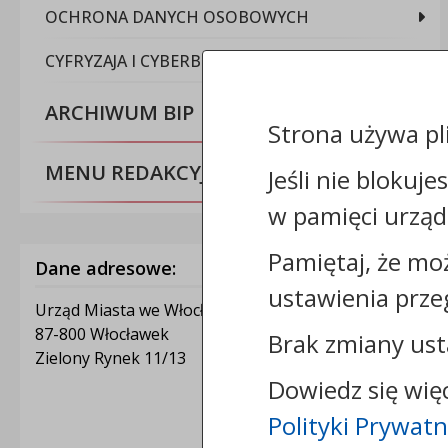
OCHRONA DANYCH OSOBOWYCH
CYFRYZAJA I CYBERBEZPIECZEŃSTWO
ARCHIWUM BIP
Strona używa pl
MENU REDAKCYJNE
Jeśli nie blokuje
w pamięci urząd
Pamiętaj, że mo
Dane adresowe:
ustawienia prze
Urząd Miasta we Włocławku
87-800 Włocławek
Brak zmiany ust
Zielony Rynek 11/13
Dowiedz się wię
Polityki Prywatn