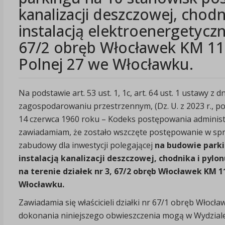
kanalizacji deszczowej, chod
instalacją elektroenergetyczn
67/2 obręb Włocławek KM 112/
Polnej 27 we Włocławku.
Na podstawie art. 53 ust. 1, 1c, art. 64 ust. 1 ustawy z
zagospodarowaniu przestrzennym, (Dz. U. z 2023 r., poz. 
14 czerwca 1960 roku – Kodeks postępowania administrac
zawiadamiam, że zostało wszczęte postępowanie w spr
zabudowy dla inwestycji polegającej
na budowie parki
instalacją kanalizacji deszczowej, chodnika i pyl
na terenie działek nr 3, 67/2 obręb Włocławek KM 112
Włocławku.
Zawiadamia się właścicieli działki nr 67/1 obręb Włocław
dokonania niniejszego obwieszczenia mogą w Wydziale 