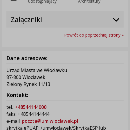
udostępniający:
Architektury
Załączniki
Powrót do poprzedniej strony »
Dane adresowe:
Urząd Miasta we Włocławku
87-800 Włocławek
Zielony Rynek 11/13
Kontakt:
tel.:
+48544144000
faks: +48544144444
e-mail:
poczta@um.wloclawek.pl
skrytka ePUAP: /umwloclawek/SkrytkaESP lub