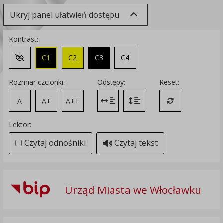
Ukryj panel ułatwień dostępu
Kontrast:
C1
C2
C3
C4
Zmień kontrast na domyślny
Rozmiar czcionki:
Odstępy:
Reset:
A
A+
A++
Zmień odstęp między literami
Zmień interlinię i margines
Przywróć ustawi
Lektor:
Czytaj odnośniki
Czytaj tekst
Urząd Miasta we Włocławku