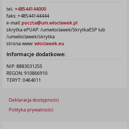
tel.:
+48544144000
faks: +48544144444
e-mail:
poczta@um.wloclawek.pl
skrytka ePUAP: /umwloclawek/SkrytkaESP lub
/umwloclawek/skrytka
strona www:
wloclawek.eu
Informacje dodatkowe:
NIP: 8883031255
REGON: 910866910
TERYT: 0464011
Deklaracja dostępności
Polityka prywatności