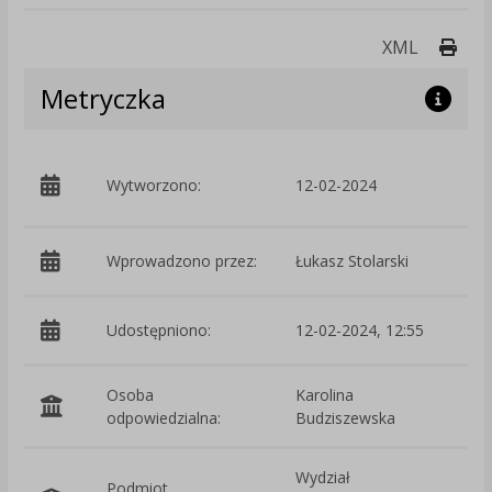
Druk
XML
Metryczka
p
Wytworzono:
12-02-2024
W
Wprowadzono przez:
Łukasz Stolarski
Udostępniono:
12-02-2024, 12:55
Osoba
Karolina
odpowiedzialna:
Budziszewska
Wydział
Podmiot