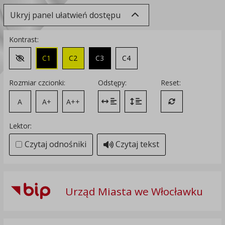
Ukryj panel ułatwień dostępu
Kontrast:
C1
C2
C3
C4
Zmień kontrast na domyślny
Rozmiar czcionki:
Odstępy:
Reset:
A
A+
A++
Zmień odstęp między literami
Zmień interlinię i margines
Przywróć ustawi
Lektor:
Czytaj odnośniki
Czytaj tekst
Urząd Miasta we Włocławku