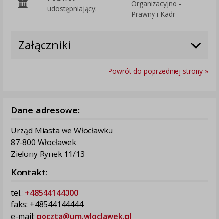
Organizacyjno -
O
udostępniający:
Prawny i Kadr
Załączniki
Powrót do poprzedniej strony »
Dane adresowe:
Urząd Miasta we Włocławku
87-800 Włocławek
Zielony Rynek 11/13
Kontakt:
tel.:
+48544144000
faks: +48544144444
e-mail:
poczta@um.wloclawek.pl