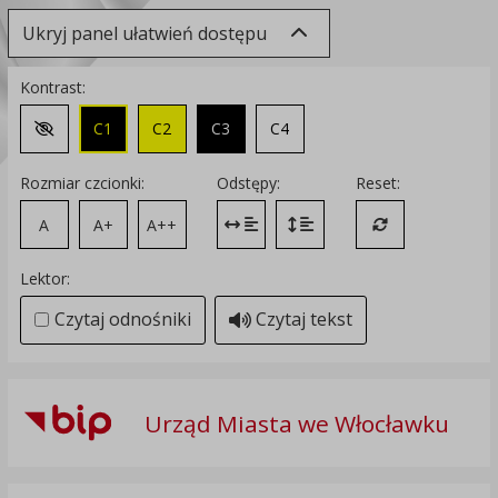
Ukryj panel ułatwień dostępu
Kontrast:
C1
C2
C3
C4
Zmień kontrast na domyślny
Rozmiar czcionki:
Odstępy:
Reset:
A
A+
A++
Zmień odstęp między literami
Zmień interlinię i margines
Przywróć ustawi
Lektor:
Czytaj odnośniki
Czytaj tekst
Urząd Miasta we Włocławku