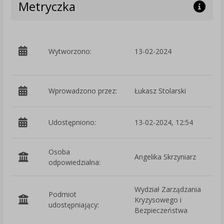
Metryczka
p
Wytworzono:
13-02-2024
Z
i
Wprowadzono przez:
Łukasz Stolarski
Udostępniono:
13-02-2024, 12:54
Osoba
Angelika Skrzyniarz
odpowiedzialna:
Wydział Zarządzania
Podmiot
Kryzysowego i
O
udostępniający:
Bezpieczeństwa