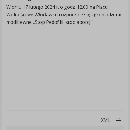
W dniu 17 lutego 2024 r. o godz. 12.00 na Placu
Wolności we Włocławku rozpocznie się zgromadzenie
modlitewne „Stop Pedofilii, stop aborcji”
Druk
XML