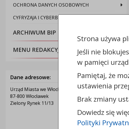
OCHRONA DANYCH OSOBOWYCH
CYFRYZAJA I CYBERBEZPIECZEŃSTWO
ARCHIWUM BIP
Strona używa pl
MENU REDAKCYJNE
Jeśli nie blokuje
w pamięci urząd
Pamiętaj, że mo
Dane adresowe:
ustawienia prze
Urząd Miasta we Włocławku
87-800 Włocławek
Brak zmiany ust
Zielony Rynek 11/13
Dowiedz się wię
Polityki Prywatn