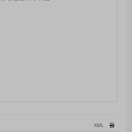
Drukuj 
XML