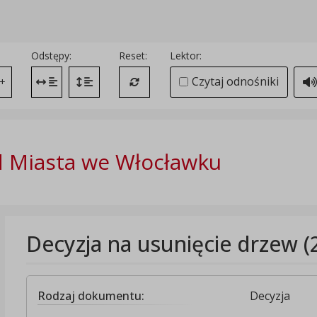
Odstępy:
Reset:
Lektor:
Czytaj odnośniki
+
Zmień odstęp między literami
Zmień interlinię i margines między paragrafami
Przywróć ustawienia domyślne
 Miasta we Włocławku
Decyzja na usunięcie drzew (
Rodzaj dokumentu:
Decyzja