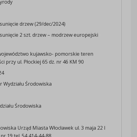
yrody
sunięcie drzew (29/dec/2024)
sunięcie 2 szt. drzew – modrzew europejski
województwo kujawsko- pomorskie teren
i przy ul. Płockiej 65 dz. nr 46 KM 90
24
r Wydziału Środowiska
działu Środowiska
owiska Urząd Miasta Włocławek ul. 3 maja 22 I
nr 19 tel. 54 414-44-88