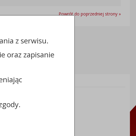
Powrót do poprzedniej strony »
nia z serwisu.
cie oraz zapisanie
eniając
Informacje dodatkowe:
NIP: 8883031255
REGON: 910866910
zgody.
TERYT: 0464011