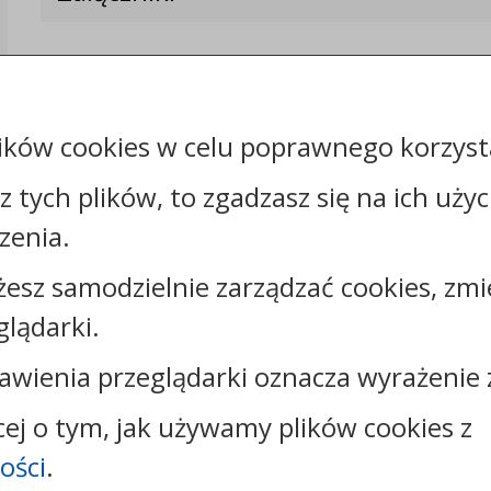
ików cookies w celu poprawnego korzysta
sz tych plików, to zgadzasz się na ich uży
zenia.
żesz samodzielnie zarządzać cookies, zmi
Kontakt:
glądarki.
tel.:
+48544144000
faks: +48544144444
awienia przeglądarki oznacza wyrażenie 
e-mail:
poczta@um.wloclawek.pl
skrytka ePUAP: /umwloclawek/SkrytkaESP lub
cej o tym, jak używamy plików cookies z
/umwloclawek/skrytka
ości
.
strona www:
wloclawek.eu