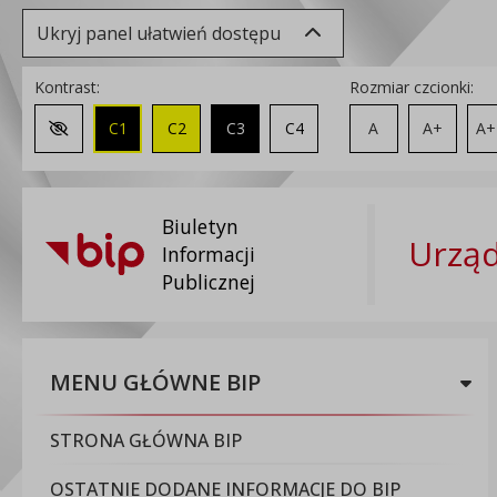
Ukryj panel ułatwień dostępu
Kontrast:
Rozmiar czcionki:
C1
C2
C3
C4
A
A+
A+
Zmień kontrast na domyślny
Biuletyn
Urząd
Informacji
Publicznej
MENU GŁÓWNE BIP
STRONA GŁÓWNA BIP
OSTATNIE DODANE INFORMACJE DO BIP