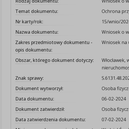
Rodzaj dokumentu:
Wniosek o wy
Temat dokumentu:
Ochrona prz
Nr karty/rok:
15/wnio/202
Nazwa dokumentu:
Wniosek o wy
Zakres przedmiotowy dokumentu -
Wniosek na u
opis dokumentu:
Obszar, którego dokument dotyczy:
Włocławek, 
nieruchomośc
Znak sprawy:
S.6131.48.20
Dokument wytworzył:
Osoba fizyc
Data dokumentu:
06-02-2024
Dokument zatwierdził:
Osoba fizyc
Data zatwierdzenia dokumentu:
07-02-2024