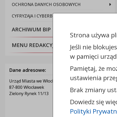
OCHRONA DANYCH OSOBOWYCH
CYFRYZAJA I CYBERBEZPIECZEŃSTWO
ARCHIWUM BIP
Strona używa pl
MENU REDAKCYJNE
Jeśli nie blokuje
w pamięci urząd
Pamiętaj, że mo
Dane adresowe:
ustawienia prze
Urząd Miasta we Włocławku
87-800 Włocławek
Brak zmiany ust
Zielony Rynek 11/13
Dowiedz się wię
Polityki Prywatn