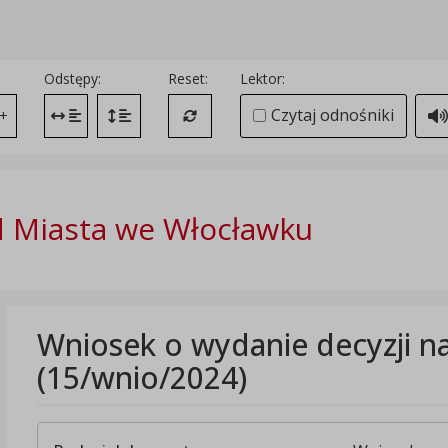
Odstępy:
Reset:
Lektor:
Czytaj odnośniki
+
Zmień odstęp między literami
Zmień interlinię i margines między paragrafami
Przywróć ustawienia domyślne
 Miasta we Włocławku
Wniosek o wydanie decyzji n
(15/wnio/2024)