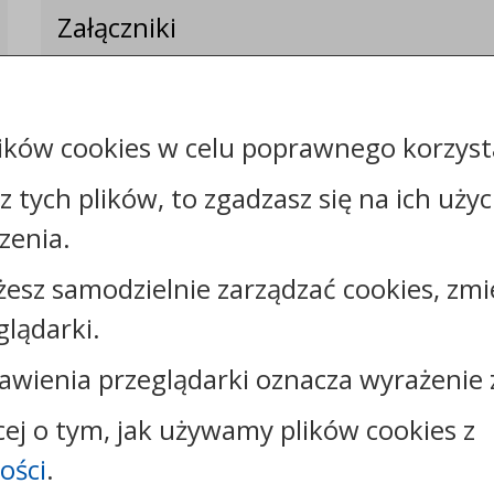
Załączniki
ików cookies w celu poprawnego korzysta
sz tych plików, to zgadzasz się na ich uży
zenia.
żesz samodzielnie zarządzać cookies, zmi
Kontakt:
glądarki.
tel.:
+48544144000
faks: +48544144444
awienia przeglądarki oznacza wyrażenie 
e-mail:
poczta@um.wloclawek.pl
skrytka ePUAP: /umwloclawek/SkrytkaESP lub
cej o tym, jak używamy plików cookies z
/umwloclawek/skrytka
ości
.
strona www:
wloclawek.eu