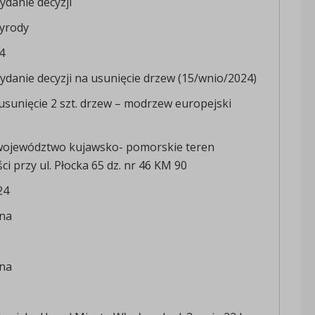
danie decyzji
yrody
4
danie decyzji na usunięcie drzew (15/wnio/2024)
sunięcie 2 szt. drzew – modrzew europejski
województwo kujawsko- pomorskie teren
i przy ul. Płocka 65 dz. nr 46 KM 90
24
zna
zna