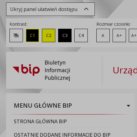
Ukryj panel ułatwień dostępu
Kontrast:
Rozmiar czcionki:
C1
C2
C3
C4
A
A+
A+
Zmień kontrast na domyślny
Biuletyn
Urząd
Informacji
Publicznej
MENU GŁÓWNE BIP
STRONA GŁÓWNA BIP
OSTATNIE DODANE INFORMACJE DO BIP