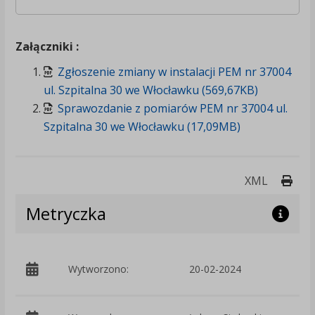
Załączniki :
Zgłoszenie zmiany w instalacji PEM nr 37004
ul. Szpitalna 30 we Włocławku (569,67KB)
Sprawozdanie z pomiarów PEM nr 37004 ul.
Szpitalna 30 we Włocławku (17,09MB)
Druk
XML
Metryczka
p
Wytworzono:
20-02-2024
Ś