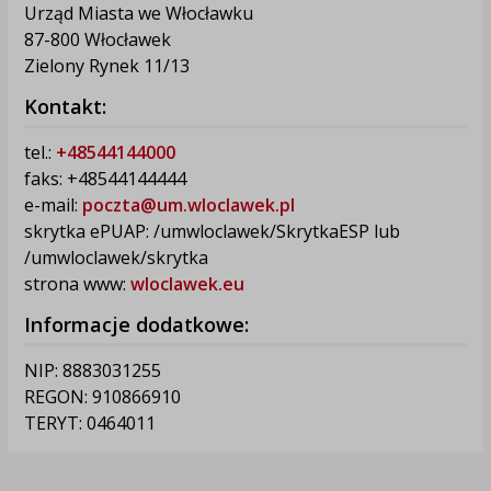
Urząd Miasta we Włocławku
87-800 Włocławek
Zielony Rynek 11/13
Kontakt:
tel.:
+48544144000
faks: +48544144444
e-mail:
poczta@um.wloclawek.pl
skrytka ePUAP: /umwloclawek/SkrytkaESP lub
/umwloclawek/skrytka
strona www:
wloclawek.eu
Informacje dodatkowe:
NIP: 8883031255
REGON: 910866910
TERYT: 0464011