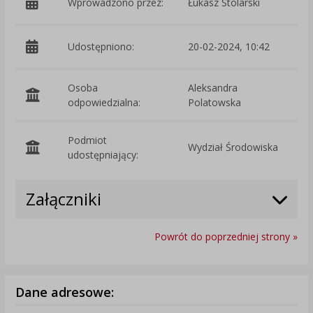
Wprowadzono przez:
Łukasz Stolarski
Udostępniono:
20-02-2024, 10:42
Osoba
Aleksandra
odpowiedzialna:
Polatowska
Podmiot
Wydział Środowiska
O
udostępniający:
Załączniki
Powrót do poprzedniej strony »
Dane adresowe: