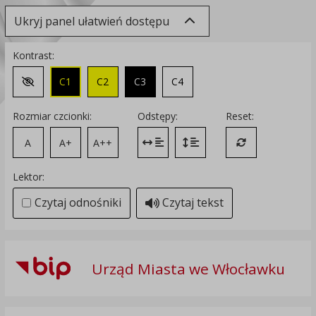
Ukryj panel ułatwień dostępu
Kontrast:
C1
C2
C3
C4
Zmień kontrast na domyślny
Rozmiar czcionki:
Odstępy:
Reset:
A
A+
A++
Zmień odstęp między literami
Zmień interlinię i margines
Przywróć ustawi
Lektor:
Czytaj odnośniki
Czytaj tekst
Urząd Miasta we Włocławku