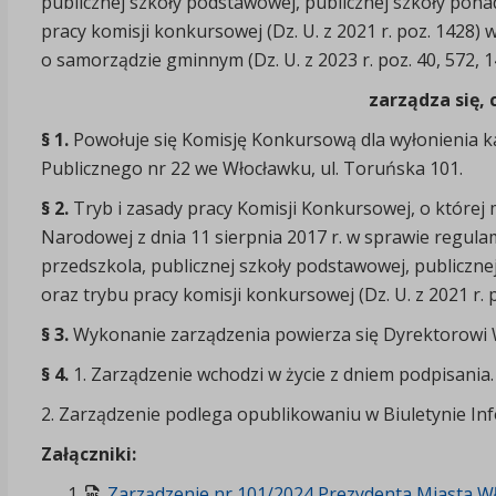
publicznej szkoły podstawowej, publicznej szkoły pona
pracy komisji konkursowej (Dz. U. z 2021 r. poz. 1428) w
o samorządzie gminnym (Dz. U. z 2023 r. poz. 40, 572, 1
zarządza się, 
§ 1.
Powołuje się Komisję Konkursową dla wyłonienia 
Publicznego nr 22 we Włocławku, ul. Toruńska 101.
§ 2.
Tryb i zasady pracy Komisji Konkursowej, o której
Narodowej z dnia 11 sierpnia 2017 r. w sprawie regul
przedszkola, publicznej szkoły podstawowej, publiczn
oraz trybu pracy komisji konkursowej (Dz. U. z 2021 r. p
§ 3.
Wykonanie zarządzenia powierza się Dyrektorowi W
§ 4.
1. Zarządzenie wchodzi w życie z dniem podpisania.
2. Zarządzenie podlega opublikowaniu w Biuletynie Inf
Załączniki:
Zarządzenie nr 101/2024 Prezydenta Miasta Wło