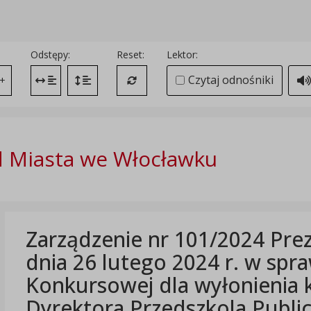
Odstępy:
Reset:
Lektor:
Czytaj odnośniki
+
Zmień odstęp między literami
Zmień interlinię i margines między paragrafami
Przywróć ustawienia domyślne
 Miasta we Włocławku
Zarządzenie nr 101/2024 Pre
dnia 26 lutego 2024 r. w spr
Konkursowej dla wyłonienia 
Dyrektora Przedszkola Publi