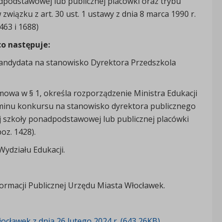
dpodstawowej lub publicznej placówki oraz trybu
 związku z art. 30 ust. 1 ustawy z dnia 8 marca 1990 r.
463 i 1688)
co następuje:
kandydata na stanowisko Dyrektora Przedszkola
 mowa w § 1, określa rozporządzenie Ministra Edukacji
aminu konkursu na stanowisko dyrektora publicznego
ej szkoły ponadpodstawowej lub publicznej placówki
oz. 1428).
ydziału Edukacji.
ormacji Publicznej Urzędu Miasta Włocławek.
cławek z dnia 26 lutego 2024 r. (643,26KB)