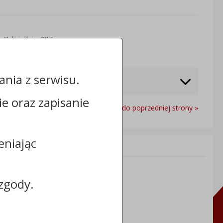
Odwiedzin: 287
nia z serwisu.
cie oraz zapisanie
Powrót do poprzedniej strony »
eniając
Informacje dodatkowe:
NIP: 8883031255
REGON: 910866910
zgody.
TERYT: 0464011