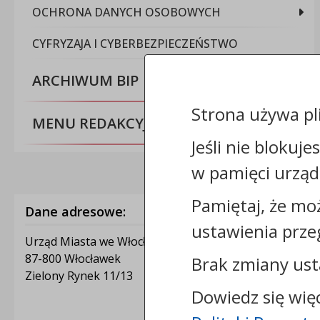
OCHRONA DANYCH OSOBOWYCH
CYFRYZAJA I CYBERBEZPIECZEŃSTWO
ARCHIWUM BIP
Strona używa pl
MENU REDAKCYJNE
Jeśli nie blokuje
w pamięci urząd
Pamiętaj, że mo
Dane adresowe:
ustawienia prze
Urząd Miasta we Włocławku
87-800 Włocławek
Brak zmiany ust
Zielony Rynek 11/13
Dowiedz się wię