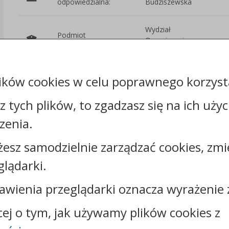
odpowiedzialna:
Budziszewska
Wydział
Podmiot
Organizacyjno-
udostępniający:
Prawny i Kadr
ików cookies w celu poprawnego korzysta
Załączniki
sz tych plików, to zgadzasz się na ich uży
zenia.
żesz samodzielnie zarządzać cookies, zmi
Kontakt:
glądarki.
tel.:
+48544144000
faks: +48544144444
awienia przeglądarki oznacza wyrażenie 
e-mail:
poczta@um.wloclawek.pl
cej o tym, jak używamy plików cookies z
skrytka ePUAP: /umwloclawek/SkrytkaESP lub
/umwloclawek/skrytka