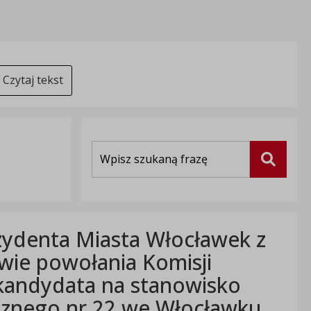
Czytaj tekst
Wyszukiwarka
Szukaj
zydenta Miasta Włocławek z
awie powołania Komisji
kandydata na stanowisko
cznego nr 22 we Włocławku,