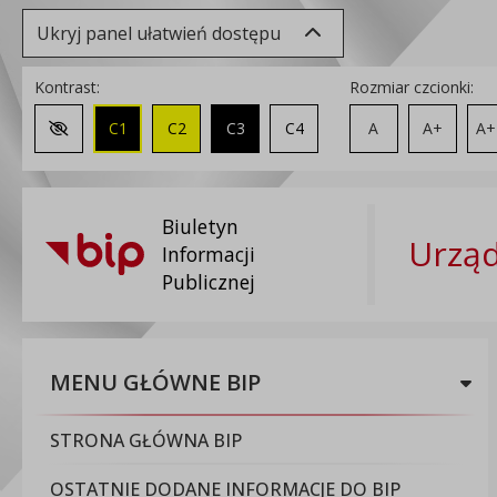
Ukryj panel ułatwień dostępu
Kontrast:
Rozmiar czcionki:
C1
C2
C3
C4
A
A+
A+
Zmień kontrast na domyślny
Biuletyn
Urząd
Informacji
Publicznej
MENU GŁÓWNE BIP
STRONA GŁÓWNA BIP
OSTATNIE DODANE INFORMACJE DO BIP