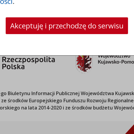
ości
.
strona www:
wloclawek.eu
Akceptuję i przechodzę do serwisu
o Biuletynu Informacji Publicznej
Województwa Kujawsk
ana ze środków Europejskiego Funduszu Rozwoju Regional
orskiego
na lata 2014-2020 i ze środków budżetu
Wojewód