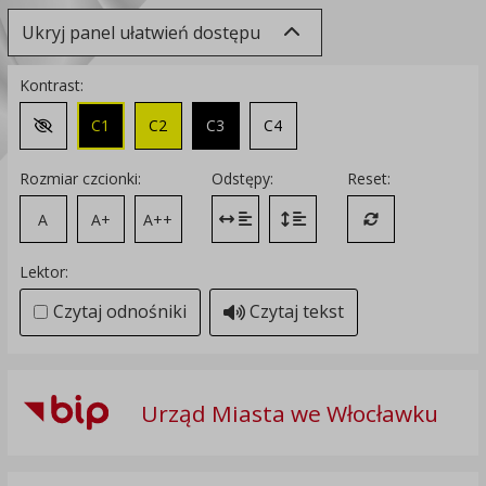
Ukryj panel ułatwień dostępu
Kontrast:
C1
C2
C3
C4
Zmień kontrast na domyślny
Rozmiar czcionki:
Odstępy:
Reset:
A
A+
A++
Zmień odstęp między literami
Zmień interlinię i margines
Przywróć ustawi
Lektor:
Czytaj odnośniki
Czytaj tekst
Urząd Miasta we Włocławku