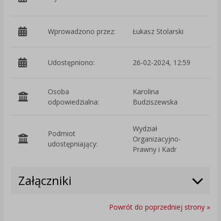
W
Wprowadzono przez:
Łukasz Stolarski
Udostępniono:
26-02-2024, 12:59
Osoba
Karolina
odpowiedzialna:
Budziszewska
Wydział
Podmiot
Organizacyjno-
O
udostępniający:
Prawny i Kadr
Załączniki
Powrót do poprzedniej strony »