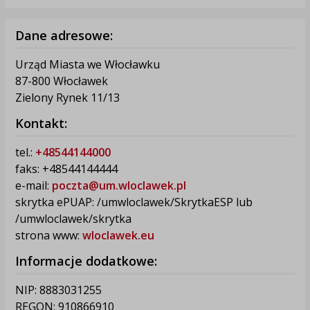
Dane adresowe:
Urząd Miasta we Włocławku
87-800 Włocławek
Zielony Rynek 11/13
Kontakt:
tel.:
+48544144000
faks: +48544144444
e-mail:
poczta@um.wloclawek.pl
skrytka ePUAP: /umwloclawek/SkrytkaESP lub
/umwloclawek/skrytka
strona www:
wloclawek.eu
Informacje dodatkowe:
NIP: 8883031255
REGON: 910866910