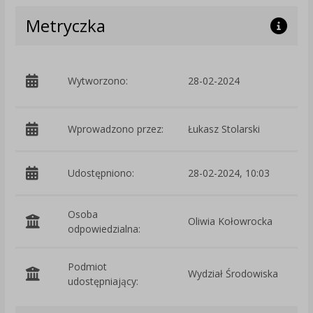
Metryczka
p
Wytworzono:
28-02-2024
Ś
Wprowadzono przez:
Łukasz Stolarski
Udostępniono:
28-02-2024, 10:03
Osoba
Oliwia Kołowrocka
odpowiedzialna:
Podmiot
Wydział Środowiska
O
udostępniający: