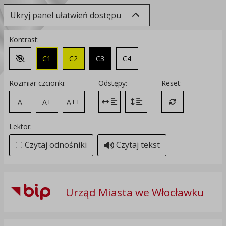
Ukryj panel ułatwień dostępu
Kontrast:
C1
C2
C3
C4
Zmień kontrast na domyślny
Rozmiar czcionki:
Odstępy:
Reset:
A
A+
A++
Zmień odstęp między literami
Zmień interlinię i margines
Przywróć ustawi
Lektor:
Czytaj odnośniki
Czytaj tekst
Urząd Miasta we Włocławku