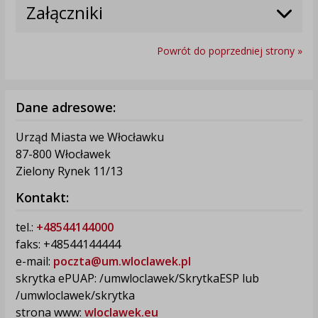
Załączniki
Powrót do poprzedniej strony »
Dane adresowe:
Urząd Miasta we Włocławku
87-800 Włocławek
Zielony Rynek 11/13
Kontakt:
tel.:
+48544144000
faks: +48544144444
e-mail:
poczta@um.wloclawek.pl
skrytka ePUAP: /umwloclawek/SkrytkaESP lub
/umwloclawek/skrytka
strona www:
wloclawek.eu