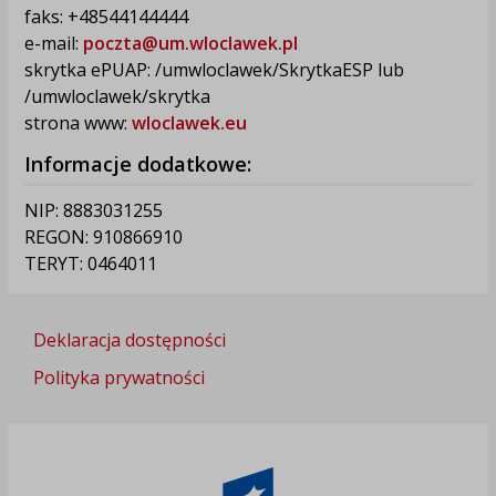
faks: +48544144444
e-mail:
poczta@um.wloclawek.pl
skrytka ePUAP: /umwloclawek/SkrytkaESP lub
/umwloclawek/skrytka
strona www:
wloclawek.eu
Informacje dodatkowe:
NIP: 8883031255
REGON: 910866910
TERYT: 0464011
Deklaracja dostępności
Polityka prywatności