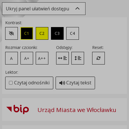
Ukryj panel ułatwień dostępu
Kontrast:
C1
C2
C3
C4
Zmień kontrast na domyślny
Rozmiar czcionki:
Odstępy:
Reset:
A
A+
A++
Zmień odstęp między literami
Zmień interlinię i margines
Przywróć ustawi
Lektor:
Czytaj odnośniki
Czytaj tekst
Urząd Miasta we Włocławku