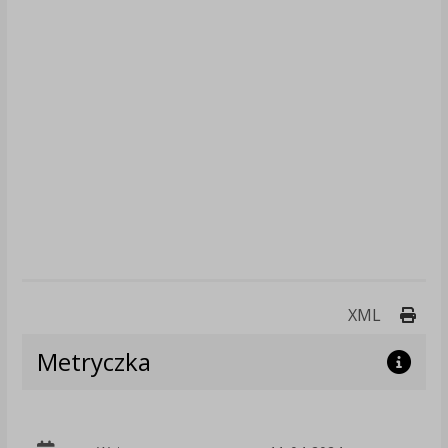
Druk
XML
Metryczka
p