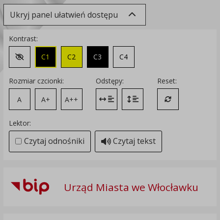
Ukryj panel ułatwień dostępu
Kontrast:
C1
C2
C3
C4
Zmień kontrast na domyślny
Rozmiar czcionki:
Odstępy:
Reset:
A
A+
A++
Zmień odstęp między literami
Zmień interlinię i margines
Przywróć ustawi
Lektor:
Czytaj odnośniki
Czytaj tekst
Urząd Miasta we Włocławku