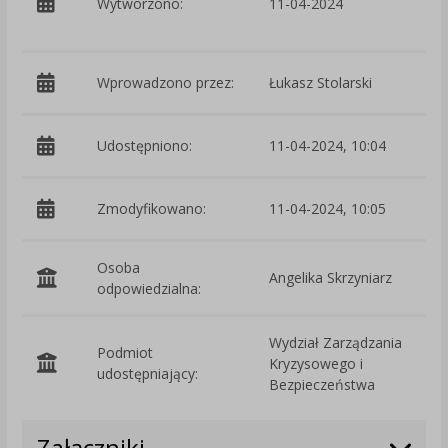
Wytworzono:
11-04-2024
Z
i
Wprowadzono przez:
Łukasz Stolarski
Udostępniono:
11-04-2024, 10:04
Zmodyfikowano:
11-04-2024, 10:05
p
Osoba
Angelika Skrzyniarz
odpowiedzialna:
Wydział Zarządzania
Podmiot
Kryzysowego i
O
udostępniający:
Bezpieczeństwa
Załączniki