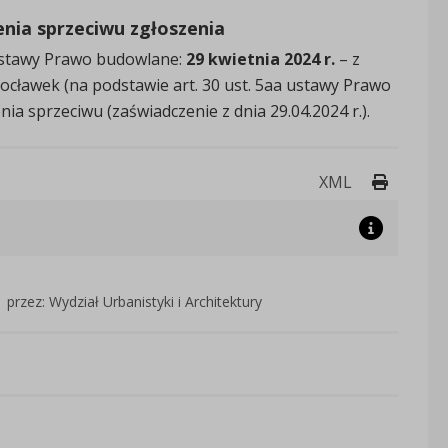
enia sprzeciwu zgłoszenia
ustawy Prawo budowlane:
29 kwietnia 2024 r.
– z
cławek (na podstawie art. 30 ust. 5aa ustawy Prawo
a sprzeciwu (zaświadczenie z dnia 29.04.2024 r.).
Drukuj 
XML
przez: Wydział Urbanistyki i Architektury