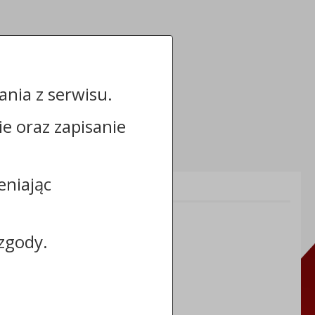
nia z serwisu.
cie oraz zapisanie
eniając
Informacje dodatkowe:
NIP: 8883031255
REGON: 910866910
zgody.
TERYT: 0464011