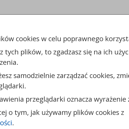
ików cookies w celu poprawnego korzysta
sz tych plików, to zgadzasz się na ich uży
zenia.
żesz samodzielnie zarządzać cookies, zmi
Kontakt:
glądarki.
tel.:
+48544144000
faks: +48544144444
awienia przeglądarki oznacza wyrażenie 
e-mail:
poczta@um.wloclawek.pl
skrytka ePUAP: /umwloclawek/SkrytkaESP lub
cej o tym, jak używamy plików cookies z
/umwloclawek/skrytka
ości
.
strona www:
wloclawek.eu