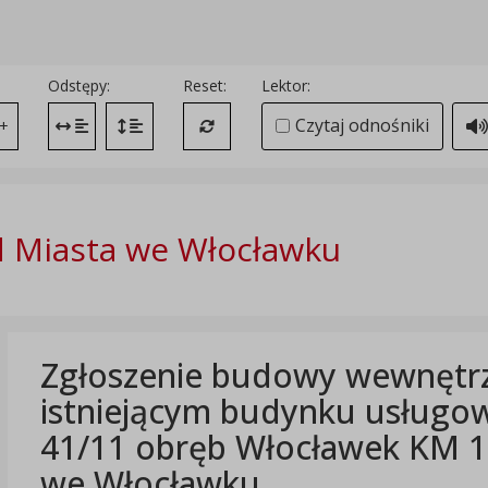
Odstępy:
Reset:
Lektor:
Czytaj odnośniki
+
Zmień odstęp między literami
Zmień interlinię i margines między paragrafami
Przywróć ustawienia domyślne
 Miasta we Włocławku
Zgłoszenie budowy wewnętrzn
istniejącym budynku usługowy
41/11 obręb Włocławek KM 10
we Włocławku