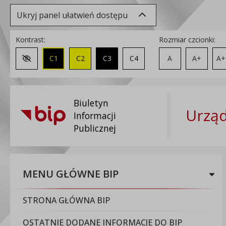
Ukryj panel ułatwień dostępu
Kontrast:
Rozmiar czcionki:
C1
C2
C3
C4
A
A+
A+
Zmień kontrast na domyślny
Biuletyn
Urząd
Informacji
Publicznej
MENU GŁÓWNE BIP
STRONA GŁÓWNA BIP
OSTATNIE DODANE INFORMACJE DO BIP