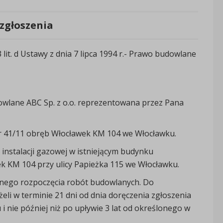
zgłoszenia
 lit. d Ustawy z dnia 7 lipca 1994 r.- Prawo budowlane
wlane ABC Sp. z o.o. reprezentowana przez Pana
 nr 41/11 obręb Włocławek KM 104 we Włocławku.
nstalacji gazowej w istniejącym budynku
ek KM 104 przy ulicy Papieżka 115 we Włocławku.
nego rozpoczęcia robót budowlanych. Do
li w terminie 21 dni od dnia doręczenia zgłoszenia
 i nie później niż po upływie 3 lat od określonego w