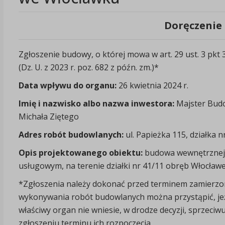
Doręczenie 
Zgłoszenie budowy, o której mowa w art. 29 ust. 3 pkt 3
(Dz. U. z 2023 r. poz. 682 z późn. zm.)*
Data wpływu do organu:
26 kwietnia 2024 r.
Imię i nazwisko albo nazwa inwestora:
Majster Budo
Michała Ziętego
Adres robót budowlanych:
ul. Papieżka 115, działka
Opis projektowanego obiektu:
budowa wewnętrznej i
usługowym, na terenie działki nr 41/11 obręb Włocław
*Zgłoszenia należy dokonać przed terminem zamierzo
wykonywania robót budowlanych można przystąpić, jeże
właściwy organ nie wniesie, w drodze decyzji, sprzeciwu
zgłoszeniu terminu ich rozpoczęcia.