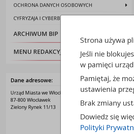
OCHRONA DANYCH OSOBOWYCH
CYFRYZAJA I CYBERBEZPIECZEŃSTWO
ARCHIWUM BIP
Strona używa pl
MENU REDAKCYJNE
Jeśli nie blokuje
w pamięci urząd
Pamiętaj, że mo
Dane adresowe:
ustawienia prze
Urząd Miasta we Włocławku
87-800 Włocławek
Brak zmiany ust
Zielony Rynek 11/13
Dowiedz się wię
Polityki Prywatn