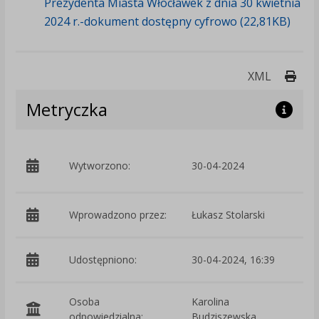
Prezydenta Miasta Włocławek z dnia 30 kwietnia
2024 r.-dokument dostępny cyfrowo (22,81KB)
Druk
XML
Metryczka
p
Wytworzono:
30-04-2024
W
Wprowadzono przez:
Łukasz Stolarski
Udostępniono:
30-04-2024, 16:39
Osoba
Karolina
odpowiedzialna:
Budziszewska