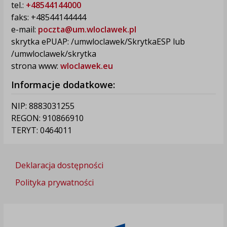
tel.:
+48544144000
faks: +48544144444
e-mail:
poczta@um.wloclawek.pl
skrytka ePUAP: /umwloclawek/SkrytkaESP lub
/umwloclawek/skrytka
strona www:
wloclawek.eu
Informacje dodatkowe:
NIP: 8883031255
REGON: 910866910
TERYT: 0464011
Deklaracja dostępności
Polityka prywatności