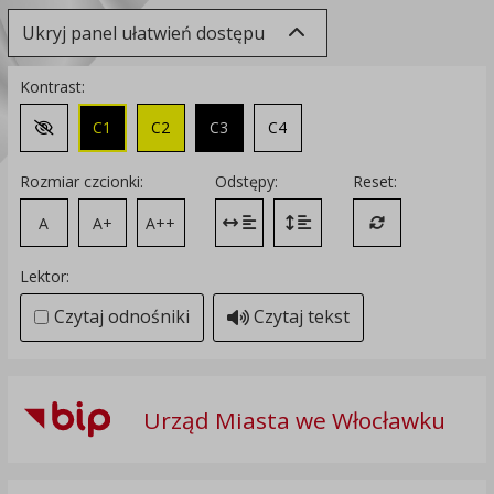
Ukryj panel ułatwień dostępu
Kontrast:
C1
C2
C3
C4
Zmień kontrast na domyślny
Rozmiar czcionki:
Odstępy:
Reset:
A
A+
A++
Zmień odstęp między literami
Zmień interlinię i margines
Przywróć ustawi
Lektor:
Czytaj odnośniki
Czytaj tekst
Urząd Miasta we Włocławku