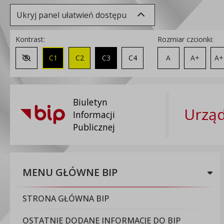
Ukryj panel ułatwień dostępu
Kontrast:
Rozmiar czcionki:
C1
C2
C3
C4
A
A+
A+
Zmień kontrast na domyślny
Biuletyn
Urząd
Informacji
Publicznej
MENU GŁÓWNE BIP
STRONA GŁÓWNA BIP
OSTATNIE DODANE INFORMACJE DO BIP