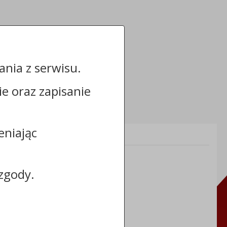
nia z serwisu.
cie oraz zapisanie
eniając
Informacje dodatkowe:
NIP: 8883031255
REGON: 910866910
zgody.
TERYT: 0464011