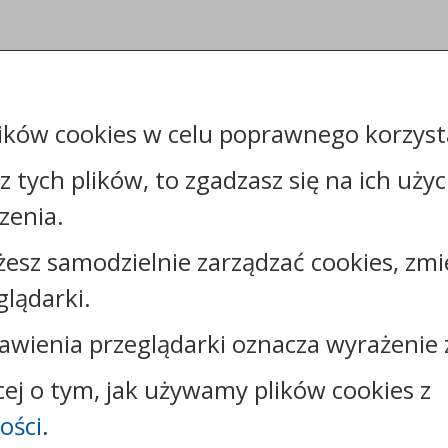
ików cookies w celu poprawnego korzysta
sz tych plików, to zgadzasz się na ich uży
zenia.
żesz samodzielnie zarządzać cookies, zmi
Kontakt:
glądarki.
tel.:
+48544144000
faks: +48544144444
awienia przeglądarki oznacza wyrażenie 
e-mail:
poczta@um.wloclawek.pl
skrytka ePUAP: /umwloclawek/SkrytkaESP lub
cej o tym, jak używamy plików cookies z
/umwloclawek/skrytka
ości
.
strona www:
wloclawek.eu