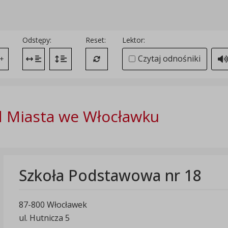
Odstępy:
Reset:
Lektor:
Czytaj odnośniki
+
Zmień odstęp między literami
Zmień interlinię i margines między paragrafami
Przywróć ustawienia domyślne
 Miasta we Włocławku
Szkoła Podstawowa nr 18
87-800 Włocławek
ul. Hutnicza 5