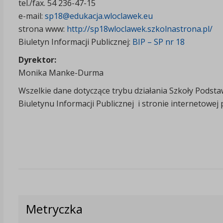
tel./fax. 54 236-47-15
e-mail:
sp18@edukacja.wloclawek.eu
strona www:
http://sp18wloclawek.szkolnastrona.pl/
Biuletyn Informacji Publicznej:
BIP – SP nr 18
Dyrektor:
Monika Manke-Durma
Wszelkie dane dotyczące trybu działania Szkoły Podsta
Biuletynu Informacji Publicznej i stronie internetowej
Metryczka