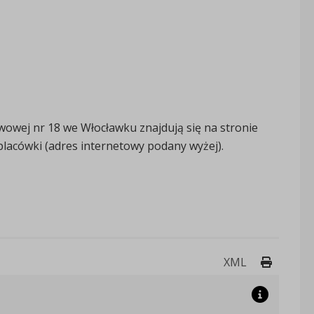
wowej nr 18 we Włocławku znajdują się na stronie
 placówki (adres internetowy podany wyżej).
Drukuj 
XML