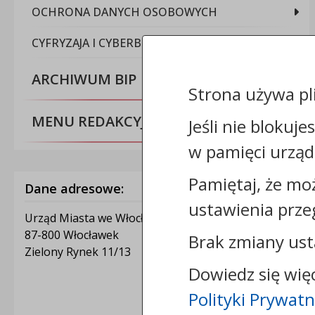
OCHRONA DANYCH OSOBOWYCH
CYFRYZAJA I CYBERBEZPIECZEŃSTWO
ARCHIWUM BIP
Strona używa pl
MENU REDAKCYJNE
Jeśli nie blokuje
w pamięci urząd
Pamiętaj, że mo
Dane adresowe:
ustawienia prze
Urząd Miasta we Włocławku
87-800 Włocławek
Brak zmiany ust
Zielony Rynek 11/13
Dowiedz się wię
Polityki Prywatn