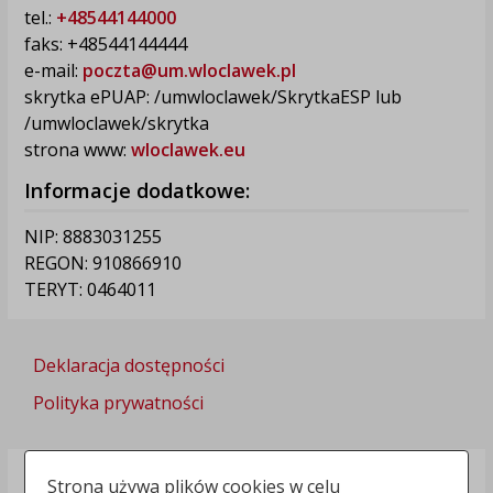
tel.:
+48544144000
faks: +48544144444
e-mail:
poczta@um.wloclawek.pl
skrytka ePUAP: /umwloclawek/SkrytkaESP lub
/umwloclawek/skrytka
strona www:
wloclawek.eu
Informacje dodatkowe:
NIP: 8883031255
REGON: 910866910
TERYT: 0464011
Deklaracja dostępności
Polityka prywatności
Strona używa plików cookies w celu