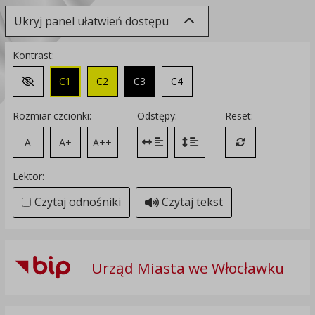
Ukryj panel ułatwień dostępu
Kontrast:
C1
C2
C3
C4
Zmień kontrast na domyślny
Rozmiar czcionki:
Odstępy:
Reset:
A
A+
A++
Zmień odstęp między literami
Zmień interlinię i margines
Przywróć ustawi
Lektor:
Czytaj odnośniki
Czytaj tekst
Urząd Miasta we Włocławku