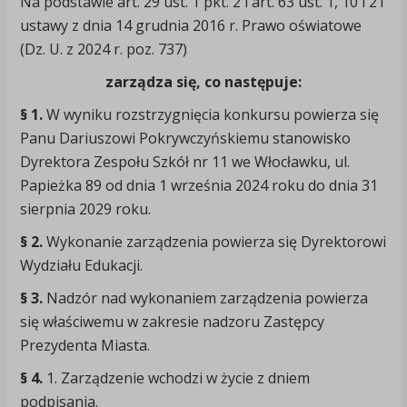
Na podstawie art. 29 ust. 1 pkt. 2 i art. 63 ust. 1, 10 i 21
ustawy z dnia 14 grudnia 2016 r. Prawo oświatowe
(Dz. U. z 2024 r. poz. 737)
zarządza się, co następuje:
§ 1.
W wyniku rozstrzygnięcia konkursu powierza się
Panu Dariuszowi Pokrywczyńskiemu stanowisko
Dyrektora Zespołu Szkół nr 11 we Włocławku, ul.
Papieżka 89 od dnia 1 września 2024 roku do dnia 31
sierpnia 2029 roku.
§ 2.
Wykonanie zarządzenia powierza się Dyrektorowi
Wydziału Edukacji.
§ 3.
Nadzór nad wykonaniem zarządzenia powierza
się właściwemu w zakresie nadzoru Zastępcy
Prezydenta Miasta.
§ 4.
1. Zarządzenie wchodzi w życie z dniem
podpisania.