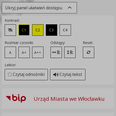
Ukryj panel ułatwień dostępu
Kontrast:
C1
C2
C3
C4
Zmień kontrast na domyślny
Rozmiar czcionki:
Odstępy:
Reset:
A
A+
A++
Zmień odstęp między literami
Zmień interlinię i margines
Przywróć ustawi
Lektor:
Czytaj odnośniki
Czytaj tekst
Urząd Miasta we Włocławku