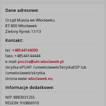
Dane adresowe:
Urząd Miasta we Włocławku
87-800 Włocławek
Zielony Rynek 11/13
Kontakt:
tel.:
+48544144000
faks: +48544144444
e-mail:
poczta@um.wloclawek.pl
skrytka ePUAP: /umwloclawek/SkrytkaESP lub
/umwloclawek/skrytka
strona www:
wloclawek.eu
Informacje dodatkowe:
NIP: 8883031255
REGON: 910866910