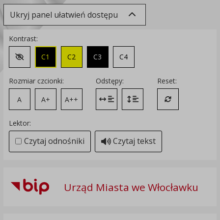
Ukryj panel ułatwień dostępu
Kontrast:
C1
C2
C3
C4
Zmień kontrast na domyślny
Rozmiar czcionki:
Odstępy:
Reset:
A
A+
A++
Zmień odstęp między literami
Zmień interlinię i margines
Przywróć ustawi
Lektor:
Czytaj odnośniki
Czytaj tekst
Urząd Miasta we Włocławku