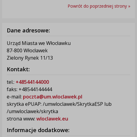
Powrót do poprzedniej strony »
Dane adresowe:
Urząd Miasta we Włocławku
87-800 Włocławek
Zielony Rynek 11/13
Kontakt:
tel.:
+48544144000
faks: +48544144444
e-mail:
poczta@um.wloclawek.pl
skrytka ePUAP: /umwloclawek/SkrytkaESP lub
/umwloclawek/skrytka
strona www:
wloclawek.eu
Informacje dodatkowe: