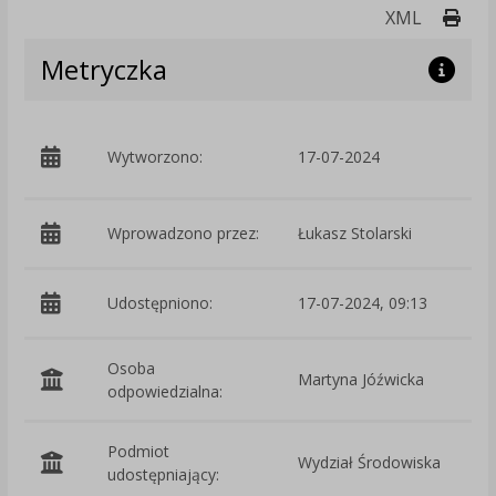
Druk
XML
Metryczka
p
Wytworzono:
17-07-2024
Ś
Wprowadzono przez:
Łukasz Stolarski
Udostępniono:
17-07-2024, 09:13
Osoba
Martyna Jóźwicka
odpowiedzialna:
Podmiot
Wydział Środowiska
O
udostępniający: