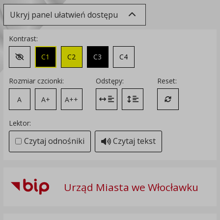
Ukryj panel ułatwień dostępu
Kontrast:
C1
C2
C3
C4
Zmień kontrast na domyślny
Rozmiar czcionki:
Odstępy:
Reset:
A
A+
A++
Zmień odstęp między literami
Zmień interlinię i margines
Przywróć ustawi
Lektor:
Czytaj odnośniki
Czytaj tekst
Urząd Miasta we Włocławku