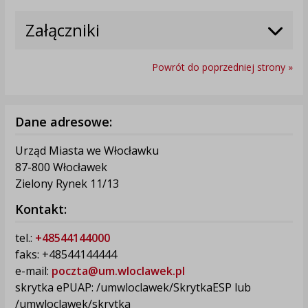
Załączniki
Powrót do poprzedniej strony »
Dane adresowe:
Urząd Miasta we Włocławku
87-800 Włocławek
Zielony Rynek 11/13
Kontakt:
tel.:
+48544144000
faks: +48544144444
e-mail:
poczta@um.wloclawek.pl
skrytka ePUAP: /umwloclawek/SkrytkaESP lub
/umwloclawek/skrytka