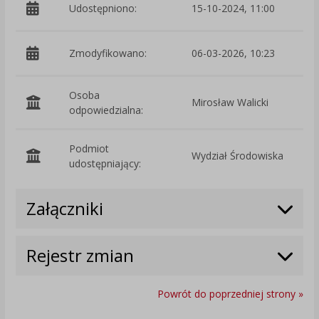
Udostępniono:
15-10-2024, 11:00
Zmodyfikowano:
06-03-2026, 10:23
p
Osoba
Mirosław Walicki
odpowiedzialna:
Podmiot
Wydział Środowiska
O
udostępniający:
Załączniki
Rejestr zmian
Powrót do poprzedniej strony »