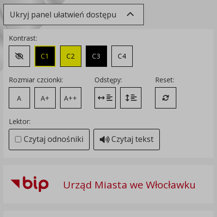
Ukryj panel ułatwień dostępu
Kontrast:
C1
C2
C3
C4
Zmień kontrast na domyślny
Rozmiar czcionki:
Odstępy:
Reset:
A
A+
A++
Zmień odstęp między literami
Zmień interlinię i margines
Przywróć ustawi
Lektor:
Czytaj odnośniki
Czytaj tekst
Urząd Miasta we Włocławku