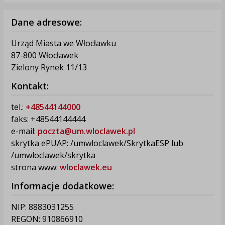
Dane adresowe:
Urząd Miasta we Włocławku
87-800 Włocławek
Zielony Rynek 11/13
Kontakt:
tel.:
+48544144000
faks: +48544144444
e-mail:
poczta@um.wloclawek.pl
skrytka ePUAP: /umwloclawek/SkrytkaESP lub
/umwloclawek/skrytka
strona www:
wloclawek.eu
Informacje dodatkowe:
NIP: 8883031255
REGON: 910866910