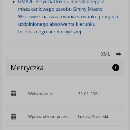
GMK26-Przydział lokalu mieszkalnego z
mieszkaniowego zasobu Gminy Miasto
Włocławek na czas trwania stosunku pracy dla
uzdolnionego absolwenta kierunku
technicznego uczelni wyższej
Druk
XML
Metryczka
p
Wytworzono:
30-01-2024
G
Wprowadzono przez:
Łukasz Stolarski