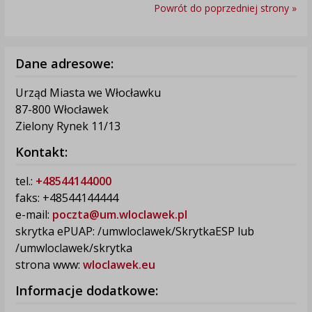
Powrót do poprzedniej strony »
Dane adresowe:
Urząd Miasta we Włocławku
87-800 Włocławek
Zielony Rynek 11/13
Kontakt:
tel.:
+48544144000
faks: +48544144444
e-mail:
poczta@um.wloclawek.pl
skrytka ePUAP: /umwloclawek/SkrytkaESP lub
/umwloclawek/skrytka
strona www:
wloclawek.eu
Informacje dodatkowe: