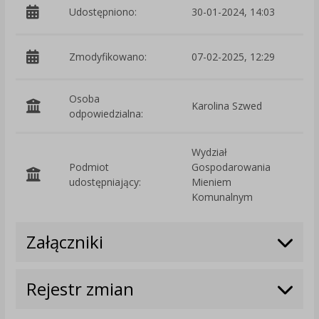
Udostępniono:
30-01-2024, 14:03
Zmodyfikowano:
07-02-2025, 12:29
p
Osoba
Karolina Szwed
odpowiedzialna:
Wydział
Podmiot
Gospodarowania
O
udostępniający:
Mieniem
Komunalnym
Załączniki
Rejestr zmian