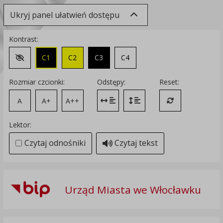
Ukryj panel ułatwień dostępu
Kontrast:
C1
C2
C3
C4
Zmień kontrast na domyślny
Rozmiar czcionki:
Odstępy:
Reset:
A
A+
A++
Zmień odstęp między literami
Zmień interlinię i margines
Przywróć ustawi
Lektor:
Czytaj odnośniki
Czytaj tekst
Urząd Miasta we Włocławku